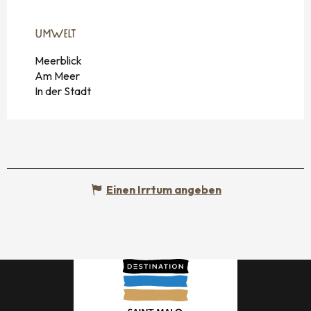
UMWELT
UMWELT
Meerblick
Am Meer
In der Stadt
Einen Irrtum angeben