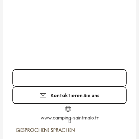
02 90 63 02
▒▒
Kontaktieren Sie uns
www.camping-saintmalo.fr
GESPROCHENE SPRACHEN
GESPROCHENE SPRACHEN