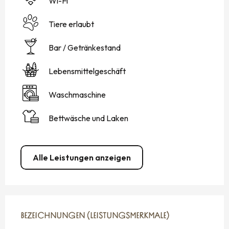
Wi-Fi
Tiere erlaubt
Bar / Getränkestand
Lebensmittelgeschäft
Waschmaschine
Bettwäsche und Laken
Alle Leistungen anzeigen
LEISTUNGENSMÖGLICHKEITEN
BEZEICHNUNGEN (LEISTUNGSMERKMALE)
BEZEICHNUNGEN (LEISTUNGSMERKMALE)