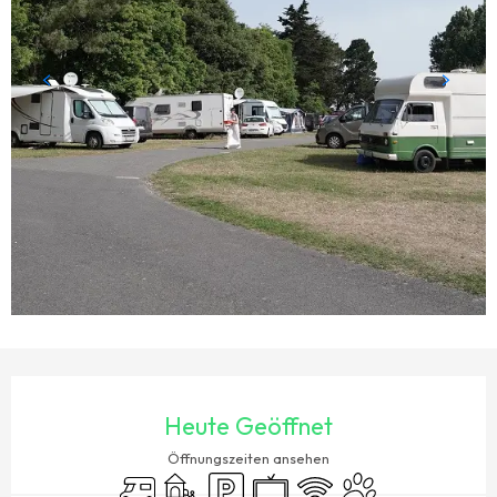
ÖFFNUNGSZEITEN & KONTAKTDATEN
Heute Geöffnet
Öffnungszeiten ansehen
Empfang von Wohnmobilen
Spiele für Kinder / Spielplatz
Parkplatz
Fernsehen
Wi-Fi
Tiere erlaubt