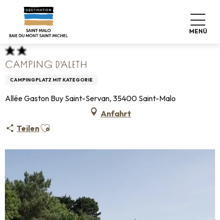
Aller
Startseite
Koffer abstellen
Wo schlafen
au
Campingplätze
Camping d'Aleth
contenu
MENÜ
principal
CAMPING D'ALETH
CAMPINGPLATZ MIT KATEGORIE
Allée Gaston Buy Saint-Servan, 35400 Saint-Malo
Anfahrt
Ajouter aux favoris
Teilen