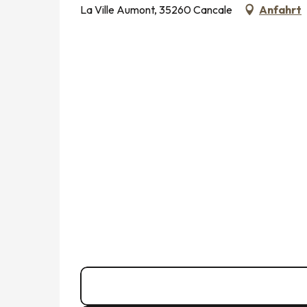
La Ville Aumont, 35260 Cancale
Anfahrt
02 99 89 72
▒▒