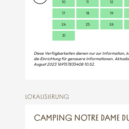
10
11
12
17
18
19
24
25
26
31
Diese Verfügbarkeiten dienen nur zur Information, k
die Einrichtung für genauere Informationen.
Aktualis
August 2023 169157835408 10:52.
LOKALISIERUNG
CAMPING NOTRE DAME D