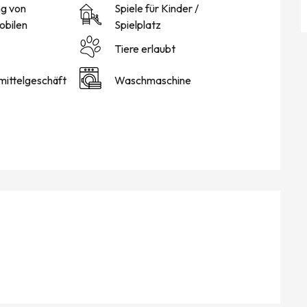
g von
Spiele für Kinder /
bilen
Spielplatz
Tiere erlaubt
ittelgeschäft
Waschmaschine
KEITEN