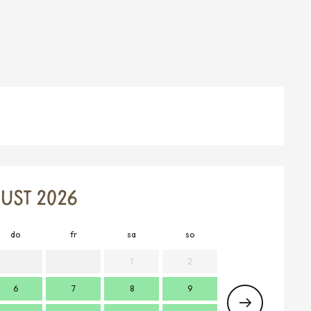
UST 2026
do
fr
sa
so
mo
d
1
2
6
7
8
9
7