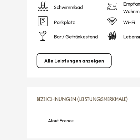
Empfan
Schwimmbad
Wohnmo
Parkplatz
Wi-Fi
Bar / Getränkestand
Lebensm
Alle Leistungen anzeigen
LEISTUNGENSMÖGLICH
BEZEICHNUNGEN (LEISTUNGSMERKMALE)
BEZEICHNUNGEN (LEISTUNGSMERKMALE)
Atout France