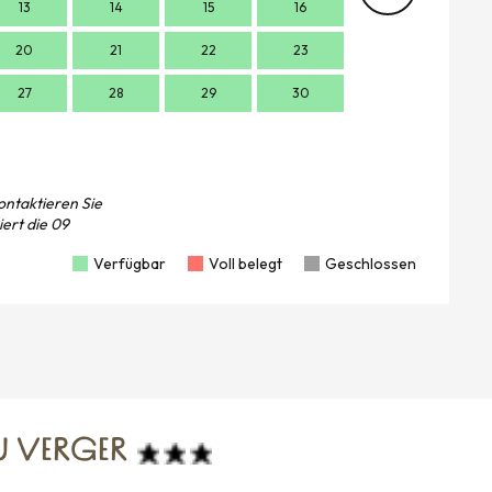
13
14
15
16
14
1
20
21
22
23
21
2
27
28
29
30
28
2
ontaktieren Sie
iert die
09
Verfügbar
Voll belegt
Geschlossen
U VERGER