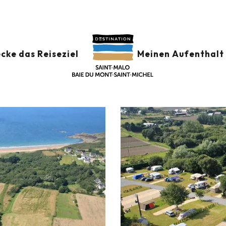
plätze
Camping Notre Dame du Verger
VERGER
cke das Reiseziel
Meinen Aufenthalt 