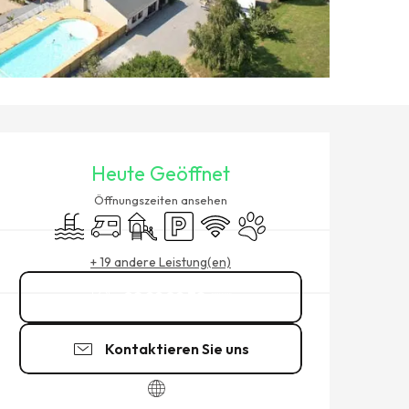
ÖFFNUNGSZEITEN & KONTAK
Heute Geöffnet
Öffnungszeiten ansehen
Schwimmbad
Empfang von Wohnmobilen
Spiele für Kinder / Spielplatz
Parkplatz
Wi-Fi
Tiere erlaubt
+ 19 andere Leistung(en)
02 99 89 72
▒▒
Kontaktieren Sie uns