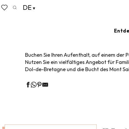
Aller
DE
Startseite
Koffer abstellen
Wo schlafen
Camping
au
Suche
Voir les favoris
contenu
principal
CAMPINGPLÄTZE
Entde
Buchen Sie Ihren Aufenthalt, auf einem der
Nutzen Sie ein vielfältiges Angebot für Fam
Dol-de-Bretagne und die Bucht des Mont Saint