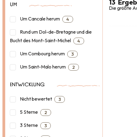
13
Ergeb
UM
Die größte Au
Um Cancale herum
4
Rund um Dol-de-Bretagne und die
Bucht des Mont-Saint-Michel
4
Um Combourg herum
3
Um Saint-Malo herum
2
ENTWICKLUNG
Nicht bewertet
3
5 Sterne
2
3 Sterne
3