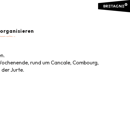
r aux favoris
organisieren
en.
in Wochenende, rund um Cancale, Combourg,
 der Jurte.