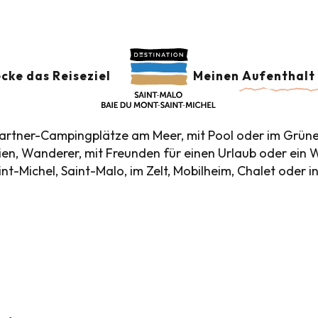
plätze
Campingplätze – im Grünen
 – IM GRÜNEN
Ajoute
cke das Reiseziel
Meinen Aufenthalt 
 Partner-Campingplätze am Meer, mit Pool oder im Grün
ilien, Wanderer, mit Freunden für einen Urlaub oder e
-Michel, Saint-Malo, im Zelt, Mobilheim, Chalet oder in