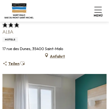
Aller
Startseite
Koffer abstellen
Wo schlafen
Hotels
au
Alba
contenu
MENÜ
principal
ALBA
HOTELS
17 rue des Dunes, 35400 Saint-Malo
Anfahrt
Ajouter aux favoris
Teilen