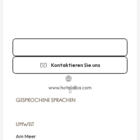
02 99 40 37
▒▒
Kontaktieren Sie uns
www.hotelalba.com
GESPROCHENE SPRACHEN
GESPROCHENE SPRACHEN
UMWELT
UMWELT
Am Meer