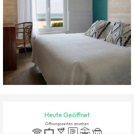
ÖFFNUNGSZEITEN & KONTAKTDATEN
Heute Geöffnet
Öffnungszeiten ansehen
Wi-Fi
Fernsehen
Bar / Getränkestand
Parkplatz
Terrasse
Zimmerservice