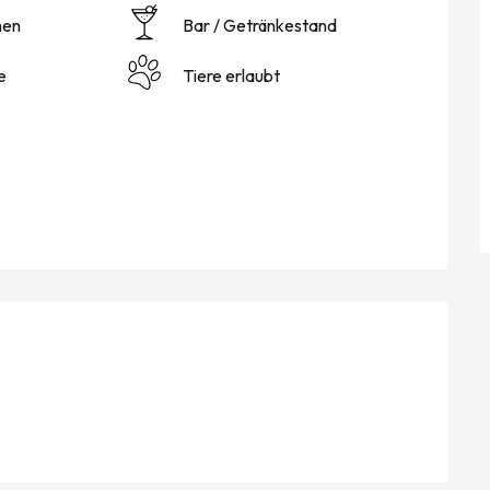
hen
Bar / Getränkestand
e
Tiere erlaubt
KEITEN