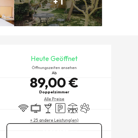
+ 1
ÖFFNUNGSZEITEN & KONTAK
Heute Geöffnet
Öffnungszeiten ansehen
Ab
89,00 €
Doppelzimmer
Alle Preise
Wi-Fi
Fernsehen
Bar / Getränkestand
Parkplatz
Terrasse
Tiere erlaubt
+ 25 andere Leistung(en)
02 99 81 77
▒▒