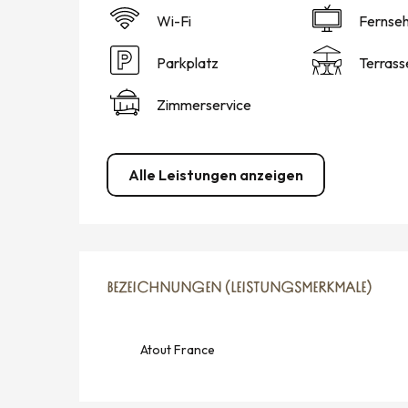
Wi-Fi
Fernse
Parkplatz
Terrass
Zimmerservice
Alle Leistungen anzeigen
LEISTUNGENSMÖGLICH
BEZEICHNUNGEN (LEISTUNGSMERKMALE)
BEZEICHNUNGEN (LEISTUNGSMERKMALE)
Atout France