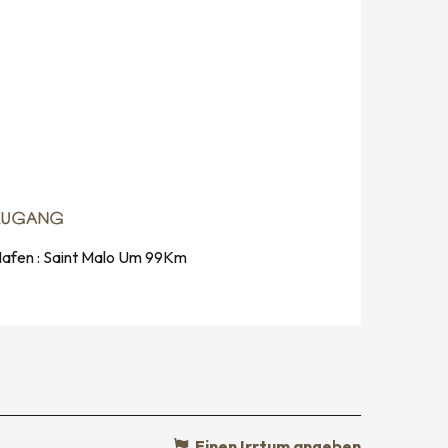
ZUGANG
ZUGANG
afen : Saint Malo Um 99Km
Einen Irrtum angeben