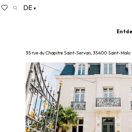
Aller
DE
Startseite
Koffer abstellen
Wo schlafen
Hotels
au
Suche
Voir les favoris
contenu
principal
ASCOTT
Entde
HOTELS
35 rue du Chapitre Saint-Servan, 35400 Saint-Malo