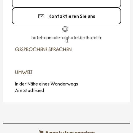
Kontaktieren Sie uns
hotel-cancale-alghotel.brithotel.fr
GESPROCHENE SPRACHEN
GESPROCHENE SPRACHEN
UMWELT
UMWELT
In der Nähe eines Wanderwegs
Am Stadtrand
Einen Irrtum angeben