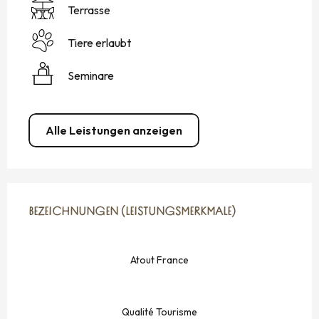
Terrasse
Tiere erlaubt
Seminare
Alle Leistungen anzeigen
LEISTUNGENSMÖGLICHKEITEN
BEZEICHNUNGEN (LEISTUNGSMERKMALE)
BEZEICHNUNGEN (LEISTUNGSMERKMALE)
Atout France
Qualité Tourisme