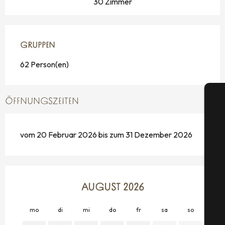
30 Zimmer
GRUPPEN
GRUPPEN
62 Person(en)
ÖFFNUNGSZEITEN
vom 20 Februar 2026 bis zum 31 Dezember 2026
S
AUGUST 2026
G
mo
di
mi
do
fr
sa
so
mo