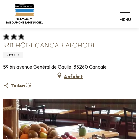
Aller
Startseite
Koffer abstellen
Wo schlafen
Hotels
au
Brit Hôtel Cancale Alghotel
contenu
MENÜ
principal
BRIT HÔTEL CANCALE ALGHOTEL
HOTELS
59 bis avenue Général de Gaulle, 35260 Cancale
Anfahrt
Ajouter aux favoris
Teilen