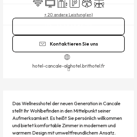
Wi-Fi
Fernsehen
Aufzug
Parkplatz
Versammlungsraum
Terrasse
+ 20 andere Leistung(en)
02 99 89 50
▒▒
Kontaktieren Sie uns
hotel-cancale-alghotel.brithotel.fr
BESCHREIBUNG
Das Wellnesshotel der neuen Generation in Cancale 
stellt Ihr Wohlbefinden in den Mittelpunkt seiner 
Aufmerksamkeit. Es heißt Sie persönlich willkommen 
und bietet komfortable Zimmer in modernem und 
warmem Design mit umweltfreundlichem Ansatz. 