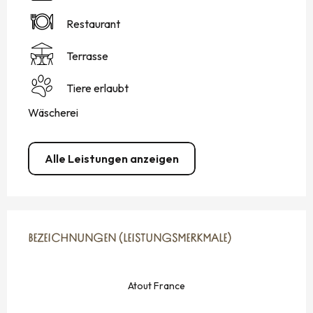
Restaurant
Terrasse
Tiere erlaubt
Wäscherei
Alle Leistungen anzeigen
LEISTUNGENSMÖGLICHKEITEN
BEZEICHNUNGEN (LEISTUNGSMERKMALE)
BEZEICHNUNGEN (LEISTUNGSMERKMALE)
Atout France