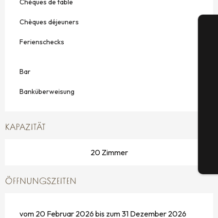
Chèques de table
Chèques déjeuners
Ferienschecks
Bar
S
Banküberweisung
G
KAPAZITÄT
20 Zimmer
Tic
ÖFFNUNGSZEITEN
vom 20 Februar 2026 bis zum 31 Dezember 2026