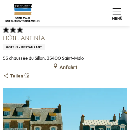
Aller
Startseite
Koffer abstellen
Wo schlafen
Hotels
au
Hôtel Antinéa
contenu
MENÜ
principal
HÔTEL ANTINÉA
HOTELS - RESTAURANT
55 chaussée du Sillon, 35400 Saint-Malo
Anfahrt
Ajouter aux favoris
Teilen