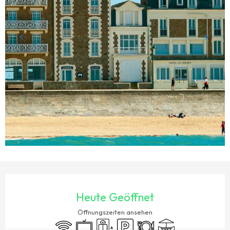
ÖFFNUNGSZEITEN & KONTAKTDATEN
Heute Geöffnet
Öffnungszeiten ansehen
Wi-Fi
Fernsehen
Aufzug
Parkplatz
Restaurant
Terrasse