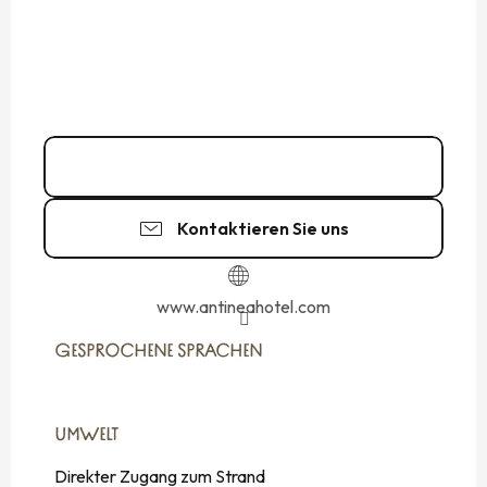
02 99 40 75
▒▒
Kontaktieren Sie uns
www.antineahotel.com
GESPROCHENE SPRACHEN
GESPROCHENE SPRACHEN
UMWELT
UMWELT
Direkter Zugang zum Strand