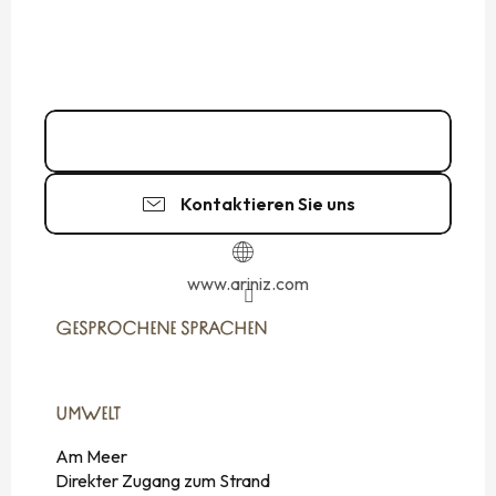
02 99 56 01
▒▒
Kontaktieren Sie uns
www.ariniz.com
GESPROCHENE SPRACHEN
GESPROCHENE SPRACHEN
UMWELT
UMWELT
Am Meer
Direkter Zugang zum Strand