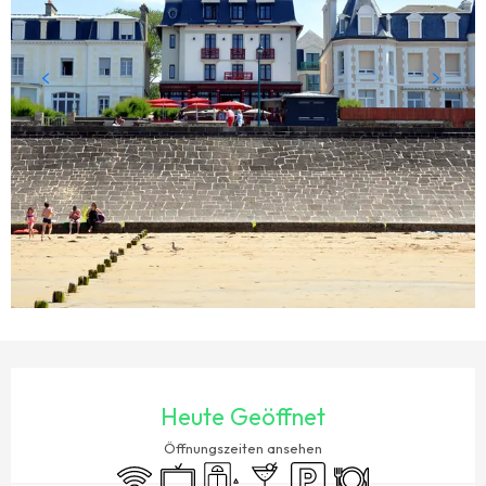
ÖFFNUNGSZEITEN & KONTAKTDATEN
Heute Geöffnet
Öffnungszeiten ansehen
Wi-Fi
Fernsehen
Aufzug
Bar / Getränkestand
Parkplatz
Restaurant