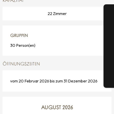
KAPAZITÄT
22 Zimmer
GRUPPEN
GRUPPEN
S
30 Person(en)
G
ÖFFNUNGSZEITEN
vom 20 Februar 2026 bis zum 31 Dezember 2026
Tic
AUGUST 2026