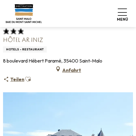
Aller
Startseite
Koffer abstellen
Wo schlafen
Hotels
au
Hôtel Ar Iniz
contenu
MENÜ
principal
HÔTEL AR INIZ
HOTELS - RESTAURANT
8 boulevard Hébert Paramé, 35400 Saint-Malo
Anfahrt
Ajouter aux favoris
Teilen