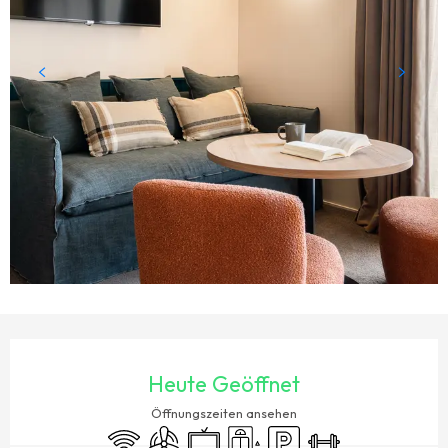
ÖFFNUNGSZEITEN & KONTAKTDATEN
Heute Geöffnet
Öffnungszeiten ansehen
Wi-Fi
Klimaanlage
Fernsehen
Aufzug
Parkplatz
Sporthalle