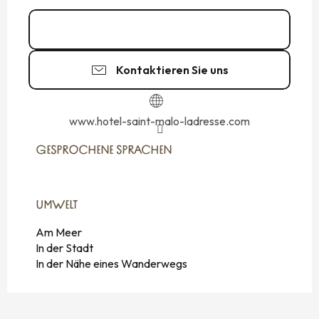
02 99 19 93
▒▒
Kontaktieren Sie uns
www.hotel-saint-malo-ladresse.com
GESPROCHENE SPRACHEN
GESPROCHENE SPRACHEN
UMWELT
UMWELT
Am Meer
In der Stadt
In der Nähe eines Wanderwegs