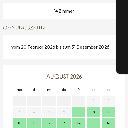
14 Zimmer
S
ÖFFNUNGSZEITEN
G
vom 20 Februar 2026 bis zum 31 Dezember 2026
Tic
AUGUST 2026
mo
di
mi
do
fr
sa
so
mo
1
2
3
4
5
6
7
8
9
7
10
11
12
13
14
15
16
14