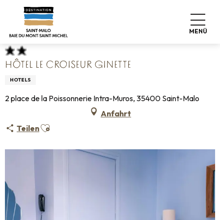
Aller
Startseite
Koffer abstellen
Wo schlafen
Hotels
au
Hôtel Le Croiseur Ginette
contenu
MENÜ
principal
HÔTEL LE CROISEUR GINETTE
HOTELS
2 place de la Poissonnerie Intra-Muros, 35400 Saint-Malo
Anfahrt
Ajouter aux favoris
Teilen