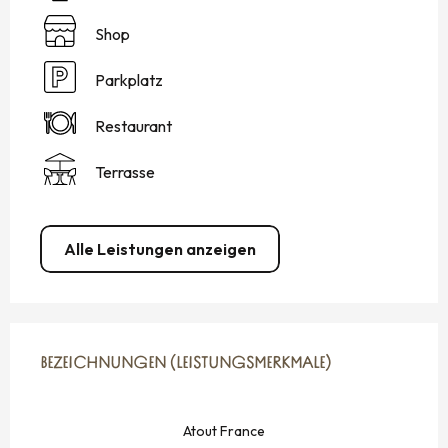
Shop
Parkplatz
Restaurant
Terrasse
Alle Leistungen anzeigen
LEISTUNGENSMÖGLICHKEITEN
BEZEICHNUNGEN (LEISTUNGSMERKMALE)
BEZEICHNUNGEN (LEISTUNGSMERKMALE)
Atout France