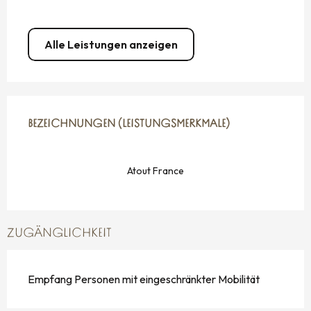
Alle Leistungen anzeigen
LEISTUNGENSMÖGLICHKEITEN
BEZEICHNUNGEN (LEISTUNGSMERKMALE)
BEZEICHNUNGEN (LEISTUNGSMERKMALE)
Atout France
ZUGÄNGLICHKEIT
Empfang Personen mit eingeschränkter Mobilität