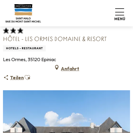
Aller
Startseite
Koffer abstellen
Wo schlafen
Hotels
au
Hôtel - Les Ormes Domaine & Resort
contenu
MENÜ
principal
HÔTEL - LES ORMES DOMAINE & RESORT
HOTELS - RESTAURANT
Les Ormes, 35120 Epiniac
Anfahrt
Ajouter aux favoris
Teilen