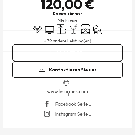
120,00 €
Doppelzimmer
Alle Preise
Wi-Fi
Fernsehen
Aufzug
Bar / Getränkestand
Shop
Spiele für Kinder / Sp
+ 39 andere Leistung(en)
02 99 73 53
▒▒
Kontaktieren Sie uns
www.lesormes.com
Facebook Seite
Instagram Seite