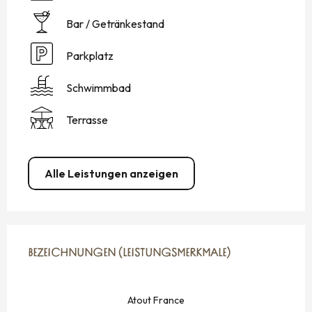
Bar / Getränkestand
Parkplatz
Schwimmbad
Terrasse
Alle Leistungen anzeigen
LEISTUNGENSMÖGLICHKEITEN
BEZEICHNUNGEN (LEISTUNGSMERKMALE)
BEZEICHNUNGEN (LEISTUNGSMERKMALE)
Atout France