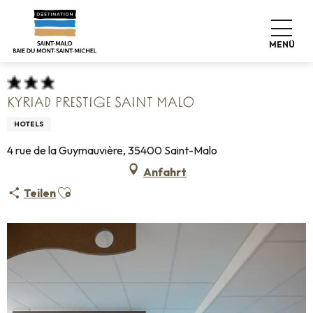
Aller
Startseite
Koffer abstellen
Wo schlafen
Hotels
au
Kyriad Prestige Saint Malo
contenu
MENÜ
principal
KYRIAD PRESTIGE SAINT MALO
HOTELS
4 rue de la Guymauvière, 35400 Saint-Malo
Anfahrt
Ajouter aux favoris
Teilen