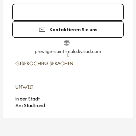
02 99 20 30
▒▒
Kontaktieren Sie uns
prestige-saint-malo.kyriad.com
GESPROCHENE SPRACHEN
GESPROCHENE SPRACHEN
UMWELT
UMWELT
In der Stadt
Am Stadtrand