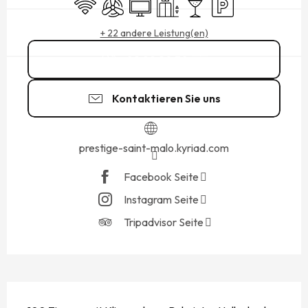
Wi-Fi
Klimaanlage
Fernsehen
Aufzug
Bar / Getränkestand
Parkplatz
+ 22 andere Leistung(en)
02 99 20 30
▒▒
Kontaktieren Sie uns
prestige-saint-malo.kyriad.com
Facebook Seite
Instagram Seite
Tripadvisor Seite
BESCHREIBUNG