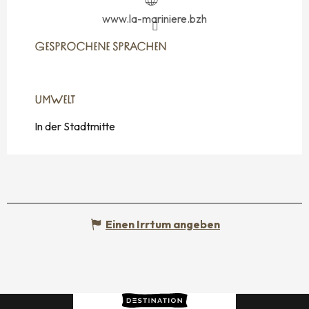
www.la-mariniere.bzh
GESPROCHENE SPRACHEN
GESPROCHENE SPRACHEN
UMWELT
UMWELT
In der Stadtmitte
Einen Irrtum angeben