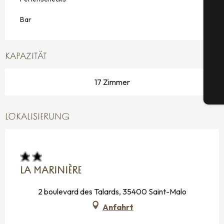
S
Bar
G
KAPAZITÄT
17 Zimmer
Tic
LOKALISIERUNG
LA MARINIÈRE
2 boulevard des Talards, 35400 Saint-Malo
Anfahrt