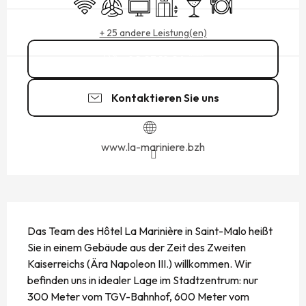
Wi-Fi
Klimaanlage
Fernsehen
Aufzug
Bar / Getränkestand
Restaurant
+ 25 andere Leistung(en)
02 23 18 24
▒▒
Kontaktieren Sie uns
www.la-mariniere.bzh
BESCHREIBUNG
Das Team des Hôtel La Marinière in Saint-Malo heißt 
Sie in einem Gebäude aus der Zeit des Zweiten 
Kaiserreichs (Ära Napoleon III.) willkommen. Wir 
befinden uns in idealer Lage im Stadtzentrum: nur 
300 Meter vom TGV-Bahnhof, 600 Meter vom 