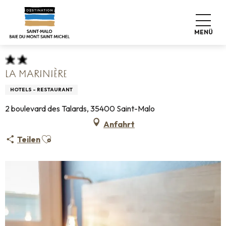
Aller
Startseite
Koffer abstellen
Wo schlafen
Hotels
au
La Marinière
contenu
MENÜ
principal
LA MARINIÈRE
HOTELS - RESTAURANT
2 boulevard des Talards, 35400 Saint-Malo
Anfahrt
Ajouter aux favoris
Teilen