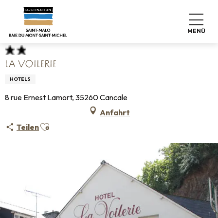
Aller
Startseite
Koffer abstellen
Wo schlafen
Hotels
au
La Voilerie
contenu
MENÜ
principal
LA VOILERIE
HOTELS
8 rue Ernest Lamort, 35260 Cancale
Anfahrt
Ajouter aux favoris
Teilen