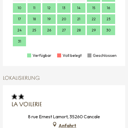
10
11
12
13
14
15
16
14
17
18
19
20
21
22
23
21
24
25
26
27
28
29
30
28
31
Verfügbar
Voll belegt
Geschlossen
LOKALISIERUNG
LA VOILERIE
8 rue Ernest Lamort, 35260 Cancale
Anfahrt