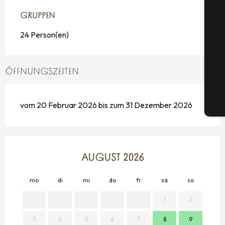
GRUPPEN
GRUPPEN
S
24 Person(en)
G
ÖFFNUNGSZEITEN
vom 20 Februar 2026 bis zum 31 Dezember 2026
Tic
AUGUST 2026
mo
di
mi
do
fr
sa
so
mo
1
2
3
4
5
6
7
8
9
7