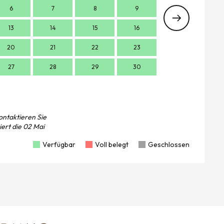
6
7
8
9
7
13
14
15
16
14
1
20
21
22
23
21
2
27
28
29
30
28
2
ontaktieren Sie
iert die
02 Mai
Verfügbar
Voll belegt
Geschlossen