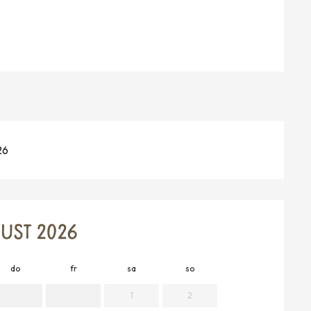
26
UST 2026
do
fr
sa
so
mo
d
1
2