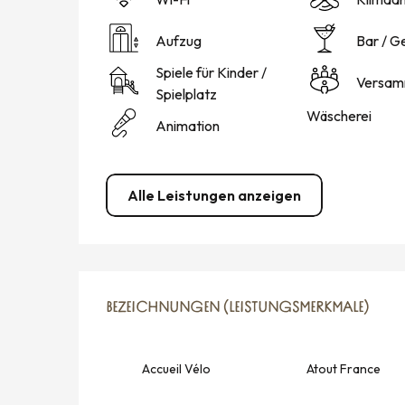
Aufzug
Bar / G
Spiele für Kinder /
Versam
Spielplatz
Wäscherei
Animation
Alle Leistungen anzeigen
LEISTUNGENSMÖGLICH
BEZEICHNUNGEN (LEISTUNGSMERKMALE)
BEZEICHNUNGEN (LEISTUNGSMERKMALE)
Accueil Vélo
Atout France