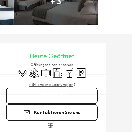
+ 3
ÖFFNUNGSZEITEN & KONTAK
Heute Geöffnet
Öffnungszeiten ansehen
Wi-Fi
Klimaanlage
Fernsehen
Aufzug
Bar / Getränkestand
Parkplatz
+ 34 andere Leistung(en)
02 99 56 16
▒▒
Kontaktieren Sie uns