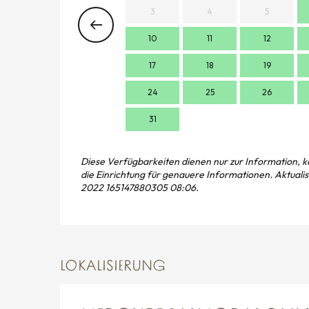
3
4
5
10
11
12
17
18
19
24
25
26
31
Diese Verfügbarkeiten dienen nur zur Information, k
die Einrichtung für genauere Informationen.
Aktualis
2022 165147880305 08:06.
LOKALISIERUNG