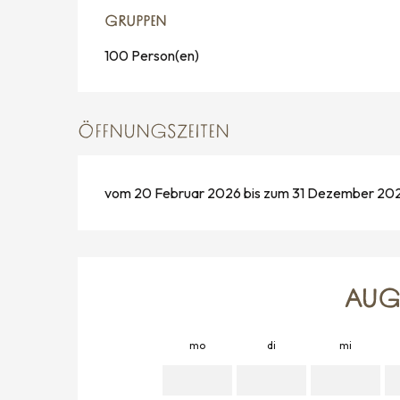
GRUPPEN
GRUPPEN
100 Person(en)
ÖFFNUNGSZEITEN
vom 20 Februar 2026 bis zum 31 Dezember 20
AUG
mo
di
mi