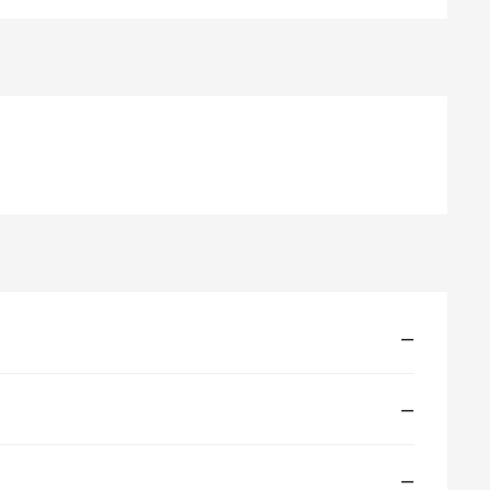
—
—
—