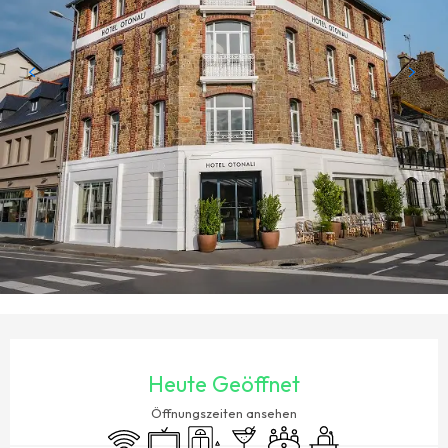
ÖFFNUNGSZEITEN & KONTAKTDATEN
Heute Geöffnet
Öffnungszeiten ansehen
Wi-Fi
Fernsehen
Aufzug
Bar / Getränkestand
Versammlungsraum
Seminare