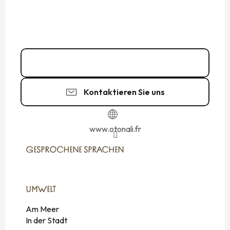
02 99 40 47
▒▒
Kontaktieren Sie uns
www.otonali.fr
GESPROCHENE SPRACHEN
GESPROCHENE SPRACHEN
UMWELT
UMWELT
Am Meer
In der Stadt