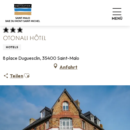
Aller
Startseite
Koffer abstellen
Wo schlafen
Hotels
au
Otonali Hôtel
contenu
MENÜ
principal
OTONALI HÔTEL
HOTELS
8 place Duguesclin, 35400 Saint-Malo
Anfahrt
Ajouter aux favoris
Teilen