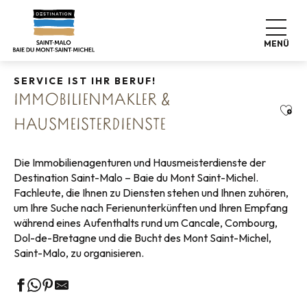
Aller
Startseite
Koffer abstellen
Wo schlafen
au
Immobilienmakler & Hausmeisterdienste
contenu
MENÜ
principal
SERVICE IST IHR BERUF!
IMMOBILIENMAKLER &
Ajou
HAUSMEISTERDIENSTE
Die Immobilienagenturen und Hausmeisterdienste der
Destination Saint-Malo – Baie du Mont Saint-Michel.
Fachleute, die Ihnen zu Diensten stehen und Ihnen zuhören,
um Ihre Suche nach Ferienunterkünften und Ihren Empfang
während eines Aufenthalts rund um Cancale, Combourg,
Dol-de-Bretagne und die Bucht des Mont Saint-Michel,
Saint-Malo, zu organisieren.