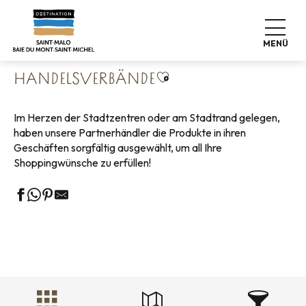
Aller
Startseite
Leben wie zu Hause
Shopping
au
Handelsverbände
contenu
MENÜ
principal
Ajouter aux favoris
HANDELSVERBÄNDE
Im Herzen der Stadtzentren oder am Stadtrand gelegen,
haben unsere Partnerhändler die Produkte in ihren
Geschäften sorgfältig ausgewählt, um all Ihre
Shoppingwünsche zu erfüllen!