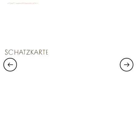
SCHATZKAMMER NR. 1
Saint Malo Le Bijou Corsaire
SCHATZKARTE