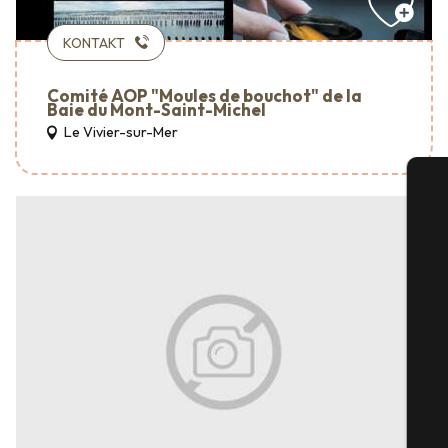
KONTAKT
Comité AOP "Moules de bouchot" de la
Baie du Mont-Saint-Michel
Le Vivier-sur-Mer
S
G