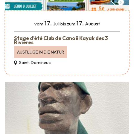
17.
17.
Juli
August
vom
bis zum
Stage d'été Club de Canoë Kayak des 3
Rivières
AUSFLÜGE IN DIE NATUR
Saint-Domineuc