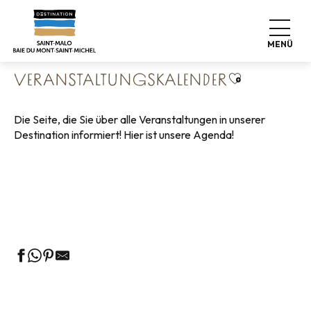
Aller
Startseite
Leben wie zu Hause
au
Veranstaltungskalender
contenu
MENÜ
principal
Ajouter aux 
VERANSTALTUNGSKALENDER
Die Seite, die Sie über alle Veranstaltungen in unserer
Destination informiert! Hier ist unsere Agenda!
Geführte Touren des Fremdenverkehrsamtes
Die Märkte