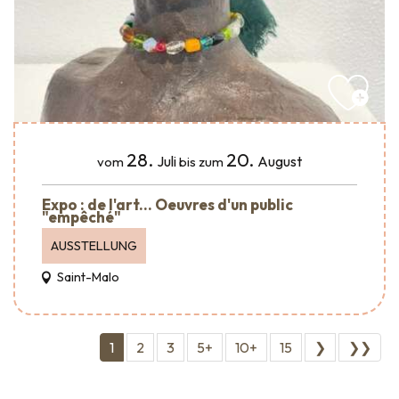
28.
20.
Juli
August
vom
bis zum
Expo : de l'art... Oeuvres d'un public
"empêché"
AUSSTELLUNG
Saint-Malo
1
2
3
5+
10+
15
❯
❯❯