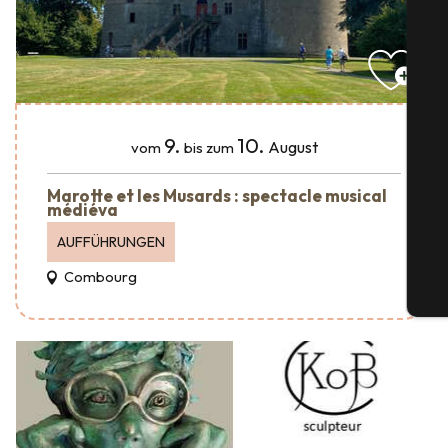
S
9.
10.
August
vom
bis zum
Marotte et les Musards : spectacle musical
médiéva
G
AUFFÜHRUNGEN
Combourg
Tic