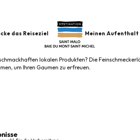
Gourmet-Geschäfte
HÄFTE
Ajouter aux favor
cke das Reiseziel
Meinen Aufenthalt 
d schmackhaften lokalen Produkten? Die Feinschmeckerlä
ommen, um Ihren Gaumen zu erfreuen.
nisse