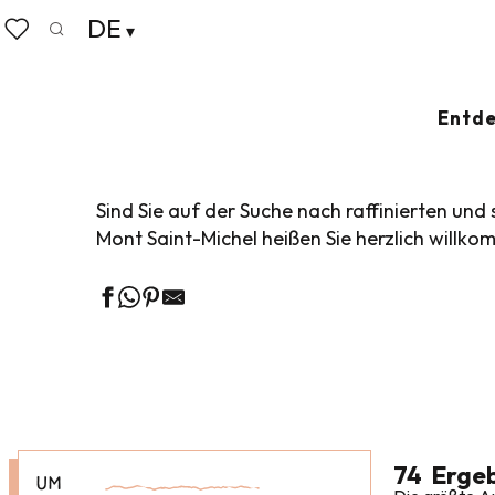
Aller
DE
Startseite
Leben wie zu Hause
Wo man essen kann
au
Suche
Voir les favoris
contenu
principal
GOURMET-GESC
Entde
Sind Sie auf der Suche nach raffinierten un
Mont Saint-Michel heißen Sie herzlich willk
74
Ergeb
UM