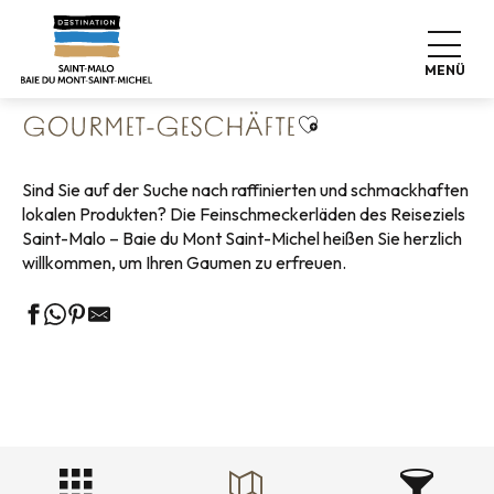
Aller
Startseite
Leben wie zu Hause
Wo man essen kann
au
Gourmet-Geschäfte
contenu
MENÜ
principal
Ajouter aux favoris
GOURMET-GESCHÄFTE
Sind Sie auf der Suche nach raffinierten und schmackhaften
lokalen Produkten? Die Feinschmeckerläden des Reiseziels
Saint-Malo – Baie du Mont Saint-Michel heißen Sie herzlich
willkommen, um Ihren Gaumen zu erfreuen.