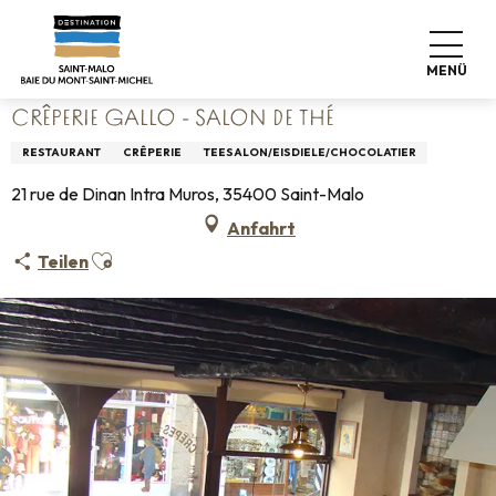
Aller
Startseite
Leben wie zu Hause
Wo man essen kann
au
Restaurants
Crêperie Gallo - Salon de thé
contenu
MENÜ
principal
CRÊPERIE GALLO - SALON DE THÉ
RESTAURANT
CRÊPERIE
TEESALON/EISDIELE/CHOCOLATIER
21 rue de Dinan Intra Muros, 35400 Saint-Malo
Anfahrt
Ajouter aux favoris
Teilen