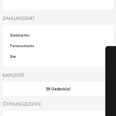
ZAHLUNGSART
Bankkarten
Ferienschecks
Bar
KAPAZITÄT
S
38 Gedeck(e)
G
ÖFFNUNGSZEITEN