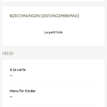
LEISTUNGENSMÖGLICHKEITEN
BEZEICHNUNGEN (LEISTUNGSMERKMALE)
BEZEICHNUNGEN (LEISTUNGSMERKMALE)
Le petit futé
PREISE
A la carte
—
Menü für Kinder
—