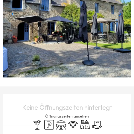
ÖFFNUNGSZEITEN & KONTAKTDATEN
Keine Öffnungszeiten hinterlegt
Öffnungszeiten ansehen
Bar / Getränkestand
Parkplatz
Terrasse
Wi-Fi
Bankett
Lieferung