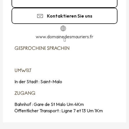
Kontaktieren Sie uns
www.domainedesmauriers.fr
GESPROCHENE SPRACHEN
GESPROCHENE SPRACHEN
UMWELT
UMWELT
In der Stadt :
Saint-Malo
ZUGANG
ZUGANG
Bahnhof : Gare de St Malo Um 4Km
Öffentlicher Transport : Ligne 7 et 13 Um 1Km