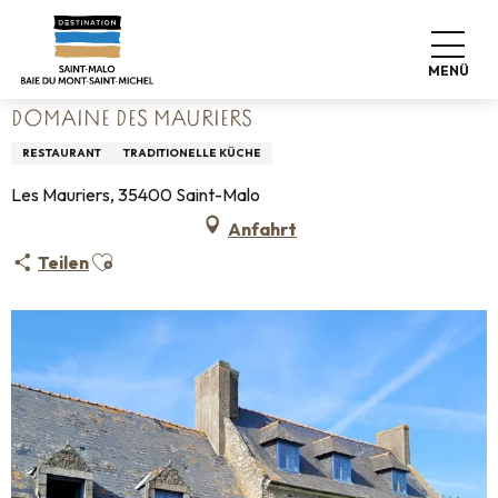
Aller
Startseite
Leben wie zu Hause
Wo man essen kann
au
Restaurants
Domaine des Mauriers
contenu
MENÜ
principal
DOMAINE DES MAURIERS
RESTAURANT
TRADITIONELLE KÜCHE
Les Mauriers, 35400 Saint-Malo
Anfahrt
Ajouter aux favoris
Teilen