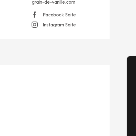
grain-de-vanille.com
Facebook Seite
Instagram Seite
A
Se
G