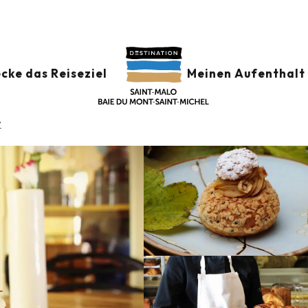
Restaurants
Grain de Vanille® - salon de thé
 DE THÉ
cke das Reiseziel
Meinen Aufenthalt 
t