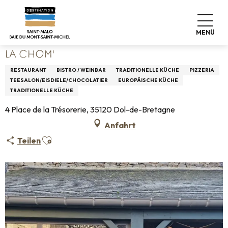
Aller
Startseite
Leben wie zu Hause
Wo man essen kann
au
Restaurants
La Chom'
contenu
MENÜ
principal
LA CHOM'
RESTAURANT
BISTRO / WEINBAR
TRADITIONELLE KÜCHE
PIZZERIA
TEESALON/EISDIELE/CHOCOLATIER
EUROPÄISCHE KÜCHE
TRADITIONELLE KÜCHE
4 Place de la Trésorerie, 35120 Dol-de-Bretagne
Anfahrt
Ajouter aux favoris
Teilen