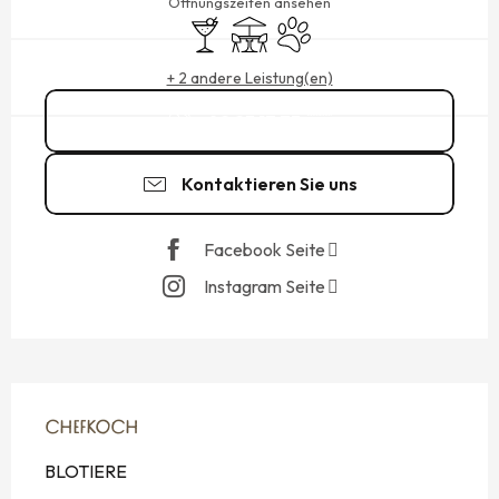
Öffnungszeiten ansehen
Bar / Getränkestand
Terrasse
Tiere erlaubt
+ 2 andere Leistung(en)
02 23 17 73
▒▒
Kontaktieren Sie uns
Facebook Seite
Instagram Seite
CHEFKOCH
CHEFKOCH
BLOTIERE