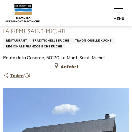
Aller
Startseite
Leben wie zu Hause
Wo man essen kann
au
Restaurants
La Ferme Saint-Michel
contenu
MENÜ
principal
LA FERME SAINT-MICHEL
RESTAURANT
TRADITIONELLE KÜCHE
TRADITIONELLE KÜCHE
REGIONALE FRANZÖSISCHE KÜCHE
Route de la Caserne, 50170 Le Mont-Saint-Michel
Anfahrt
Ajouter aux favoris
Teilen