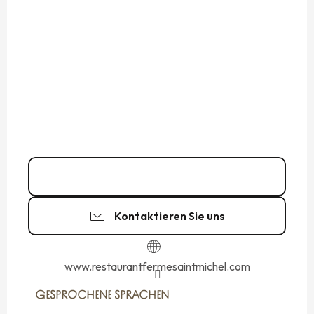
02 33 58 46
▒▒
Kontaktieren Sie uns
www.restaurantfermesaintmichel.com
GESPROCHENE SPRACHEN
GESPROCHENE SPRACHEN