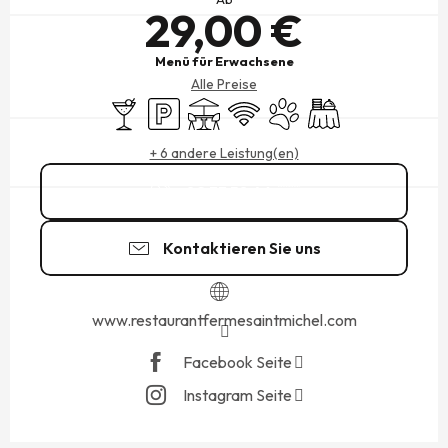
29,00 €
Menü für Erwachsene
Alle Preise
Bar / Getränkestand
Parkplatz
Terrasse
Wi-Fi
Tiere erlaubt
Bankett
+ 6 andere Leistung(en)
02 33 58 46
▒▒
Kontaktieren Sie uns
www.restaurantfermesaintmichel.com
Facebook Seite
Instagram Seite