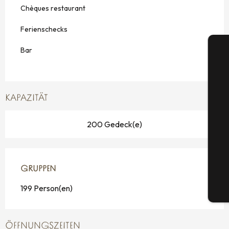
Chèques restaurant
Ferienschecks
Bar
KAPAZITÄT
S
200 Gedeck(e)
G
GRUPPEN
GRUPPEN
199 Person(en)
Tic
ÖFFNUNGSZEITEN