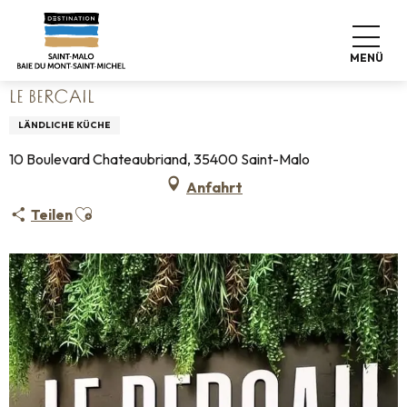
Aller
Startseite
Leben wie zu Hause
Wo man essen kann
au
Restaurants
Le Bercail
contenu
MENÜ
principal
LE BERCAIL
LÄNDLICHE KÜCHE
10 Boulevard Chateaubriand, 35400 Saint-Malo
Anfahrt
Ajouter aux favoris
Teilen