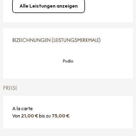
Alle Leistungen anzeigen
LEISTUNGENSMÖGLICHKEITEN
BEZEICHNUNGEN (LEISTUNGSMERKMALE)
BEZEICHNUNGEN (LEISTUNGSMERKMALE)
Pudlo
PREISE
A la carte
Von
21,00 €
bis zu
75,00 €