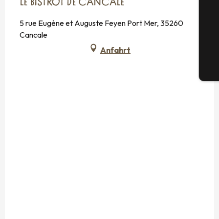
LE BISTROT DE CANCALE
5 rue Eugène et Auguste Feyen Port Mer, 35260
G
Cancale
Anfahrt
Tic