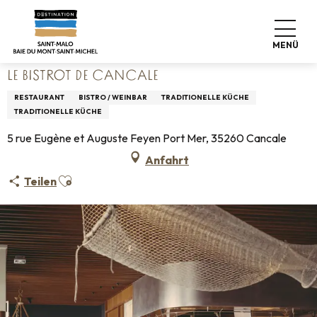
Aller
Startseite
Leben wie zu Hause
Wo man essen kann
au
Restaurants
Le Bistrot de Cancale
contenu
MENÜ
principal
LE BISTROT DE CANCALE
RESTAURANT
BISTRO / WEINBAR
TRADITIONELLE KÜCHE
TRADITIONELLE KÜCHE
5 rue Eugène et Auguste Feyen Port Mer, 35260 Cancale
Anfahrt
Ajouter aux favoris
Teilen