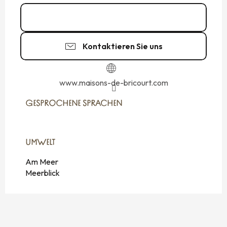
02 99 89 64
▒▒
Kontaktieren Sie uns
www.maisons-de-bricourt.com
GESPROCHENE SPRACHEN
GESPROCHENE SPRACHEN
UMWELT
UMWELT
Am Meer
Meerblick