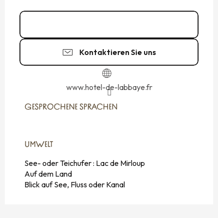
02 99 16 94
▒▒
Kontaktieren Sie uns
www.hotel-de-labbaye.fr
GESPROCHENE SPRACHEN
GESPROCHENE SPRACHEN
UMWELT
UMWELT
See- oder Teichufer :
Lac de Mirloup
Auf dem Land
Blick auf See, Fluss oder Kanal