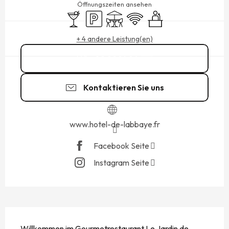
Öffnungszeiten ansehen
Bar / Getränkestand
Parkplatz
Terrasse
Wi-Fi
Seminare
+ 4 andere Leistung(en)
02 99 16 94
▒▒
Kontaktieren Sie uns
www.hotel-de-labbaye.fr
Facebook Seite
Instagram Seite
BESCHREIBUNG
Willkommen im Gourmetrestaurant Le Jardin de 