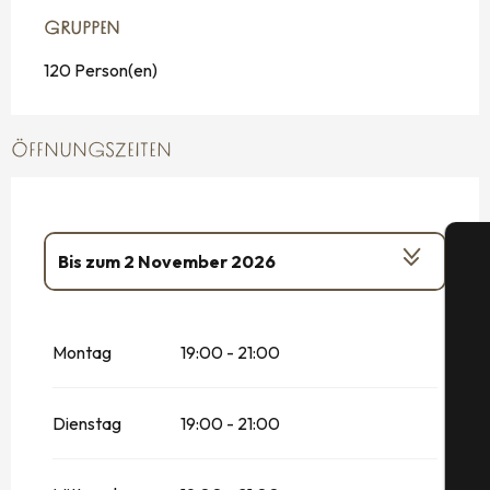
GRUPPEN
GRUPPEN
120 Person(en)
ÖFFNUNGSZEITEN
Bis zum
2 November 2026
vom
26 Januar 2026
bis zum
28
Februar 2026
Montag
19:00 - 21:00
vom
20 Dezember 2026
bis zum
4
S
Januar 2027
Dienstag
19:00 - 21:00
G