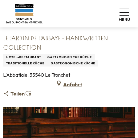
Aller
Startseite
Leben wie zu Hause
Wo man essen kann
au
Restaurants
contenu
Le Jardin de l'Abbaye - HANDWRITTEN Collection
MENÜ
principal
LE JARDIN DE L'ABBAYE - HANDWRITTEN
COLLECTION
HOTEL-RESTAURANT
GASTRONOMISCHE KÜCHE
TRADITIONELLE KÜCHE
GASTRONOMISCHE KÜCHE
L'Abbatiale, 35540 Le Tronchet
Anfahrt
Ajouter aux favoris
Teilen