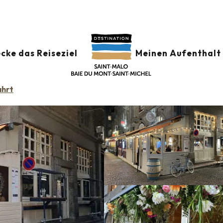
Restaurants
Le Tourne pierre
cke das Reiseziel
Meinen Aufenthalt 
ISCHE KÜCHE
BISTRO / WEINBAR
GASTSTÄTTE
CRÊPERIE
BRETONISCH
ahrt