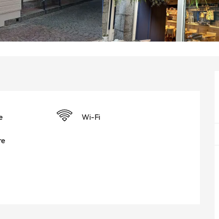
e
Wi-Fi
re