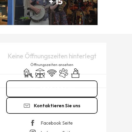
+ 15
ÖFFNUNGSZEITEN & KONTAK
Keine Öffnungszeiten hinterlegt
Öffnungszeiten ansehen
Spiele für Kinder / Spielplatz
Terrasse
Wi-Fi
Tiere erlaubt
Seminare
02 99 40 86
▒▒
Kontaktieren Sie uns
Facebook Seite