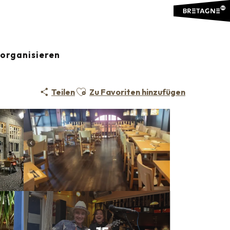
organisieren
E KÜCHE
TRADITIONELLE KÜCHE
MEERESPRODUKTE
Ajouter aux favoris
Teilen
Zu Favoriten hinzufügen