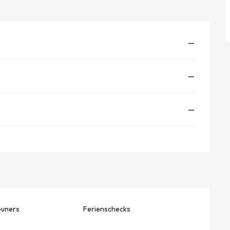
—
—
—
euners
Ferienschecks