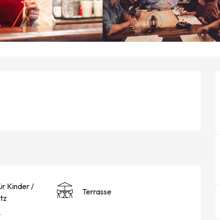
ür Kinder /
Terrasse
atz
t