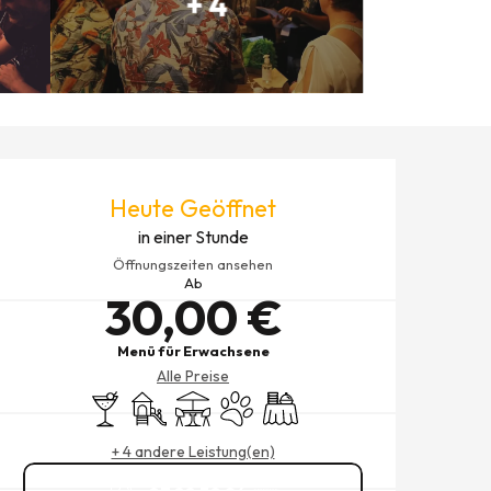
+ 4
ÖFFNUNGSZEITEN & KONTAK
Heute Geöffnet
in einer Stunde
Öffnungszeiten ansehen
Ab
30,00 €
Menü für Erwachsene
Alle Preise
Bar / Getränkestand
Spiele für Kinder / Spielplatz
Terrasse
Tiere erlaubt
Bankett
+ 4 andere Leistung(en)