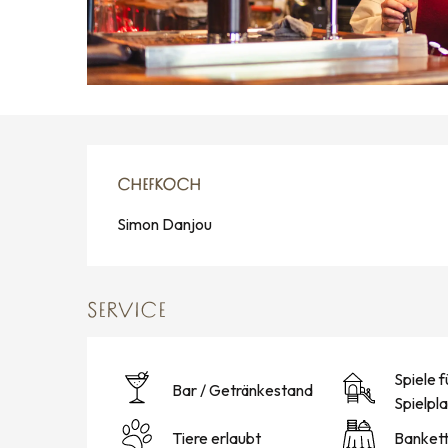
CHEFKOCH
CHEFKOCH
Simon Danjou
SERVICE
Spiele f
Bar / Getränkestand
Spielpl
Tiere erlaubt
Banket