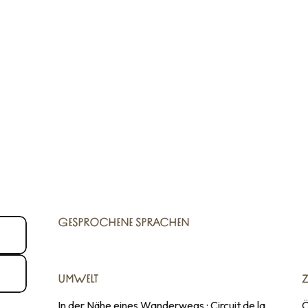
GESPROCHENE SPRACHEN
GESPROCHENE SPRACHEN
UMWELT
UMWELT
In der Nähe eines Wanderwegs :
Circuit de la
Ö