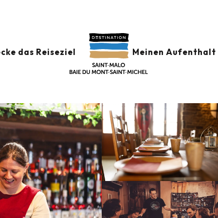
Restaurants
L'Elixir
cke das Reiseziel
Meinen Aufenthalt 
MENRESTAURANT
WEINLOKAL
LÄNDLICHE KÜCHE
TRADITIONELLE KÜCHE