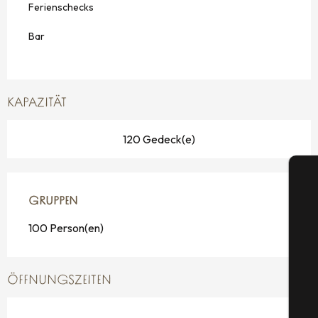
Ferienschecks
Bar
KAPAZITÄT
120 Gedeck(e)
GRUPPEN
GRUPPEN
100 Person(en)
S
ÖFFNUNGSZEITEN
G