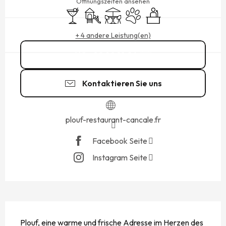
Öffnungszeiten ansehen
Bar / Getränkestand
Spiele für Kinder / Spielplatz
Terrasse
Tiere erlaubt
Seminare
+ 4 andere Leistung(en)
02 90 10 26
▒▒
Kontaktieren Sie uns
plouf-restaurant-cancale.fr
Facebook Seite
Instagram Seite
BESCHREIBUNG
Plouf, eine warme und frische Adresse im Herzen des 