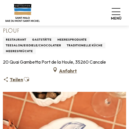
Aller
Startseite
Leben wie zu Hause
Wo man essen kann
au
Restaurants
Plouf
contenu
MENÜ
principal
PLOUF
RESTAURANT
GASTSTÄTTE
MEERESPRODUKTE
TEESALON/EISDIELE/CHOCOLATIER
TRADITIONELLE KÜCHE
MEERESFRÜCHTE
20 Quai Gambetta Port de la Houle, 35260 Cancale
Anfahrt
Ajouter aux favoris
Teilen