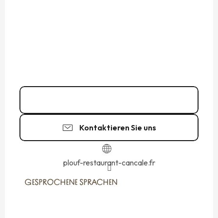
02 90 10 26
▒▒
Kontaktieren Sie uns
plouf-restaurant-cancale.fr
GESPROCHENE SPRACHEN
GESPROCHENE SPRACHEN