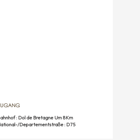
ZUGANG
ZUGANG
ahnhof : Dol de Bretagne Um 8Km
ational-/Departementstraße : D75