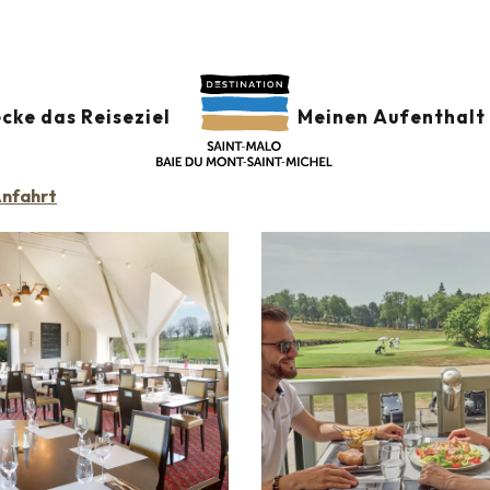
Restaurants
Virgule
cke das Reiseziel
Meinen Aufenthalt 
HE
nfahrt