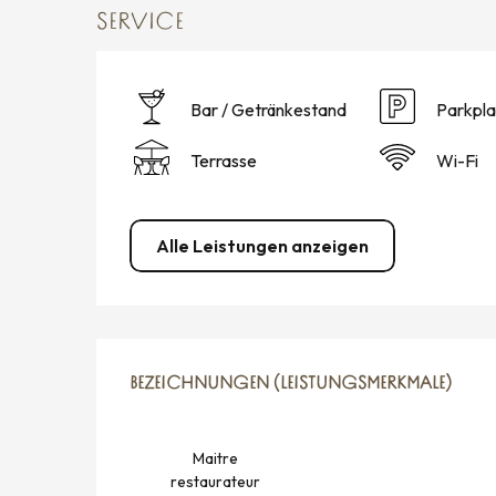
SERVICE
Bar / Getränkestand
Parkpla
Terrasse
Wi-Fi
Alle Leistungen anzeigen
LEISTUNGENSMÖGLICH
BEZEICHNUNGEN (LEISTUNGSMERKMALE)
BEZEICHNUNGEN (LEISTUNGSMERKMALE)
Maitre
restaurateur