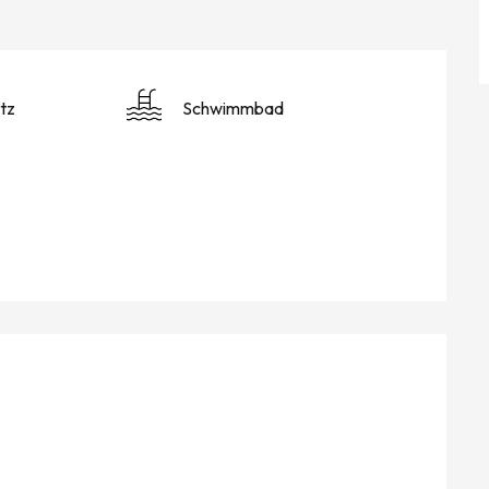
tz
Schwimmbad
KEITEN