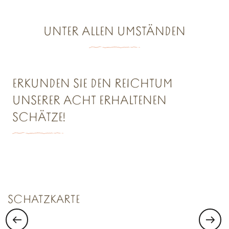
UNTER ALLEN UMSTÄNDEN
Chic, es regnet rund um Cancale
Rund um Cancale wird es kühl!
ERKUNDEN SIE DEN REICHTUM
UNSERER ACHT ERHALTENEN
SCHÄTZE!
SCHATZKAMMER NR. 1
Saint Malo Le Bijou Corsaire
SCHATZKARTE