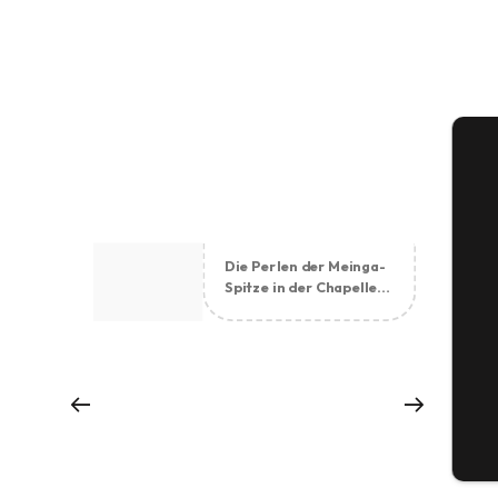
Die Perlen der Meinga-
S
Di
Spitze in der Chapelle
du Verger
G
Tic