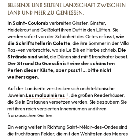
BELEBENDE UND SELTENE LANDSCHAFT ZWISCHEN
LAND UND MEER ZU GENIESSEN.
In Saint-Coulomb
verbreiten Ginster, Ginster,
Heidekraut und Geißblatt ihren Duft in den Lüften. Sie
werden sofort von der Schönheit des Ortes erfasst,
wie
die Schriftstellerin Colette
, die ihre Sommer in der Villa
Roz-ven verbrachte, wo sie Le Blé en Herbe schrieb.
Die
Strände sind wild
, die Dünen sind mit Strandhafer besät.
Der Strand Du Guesclin ist eine der schönsten
Perlen dieser Küste, aber pssst! … bitte nicht
weitersagen.
Auf der Landseite verstecken sich architektonische
Juwelen:
Les malouinières
, die großen Reederhäuser,
die Sie in Erstaunen versetzen werden. Sie bezaubern Sie
mit ihren reich verzierten Innenräumen und ihren
französischen Gärten.
Ein wenig weiter in Richtung Saint-Méloir-des-Ondes sind
die fruchtbaren Felder, die mit den Wohltaten des Meeres