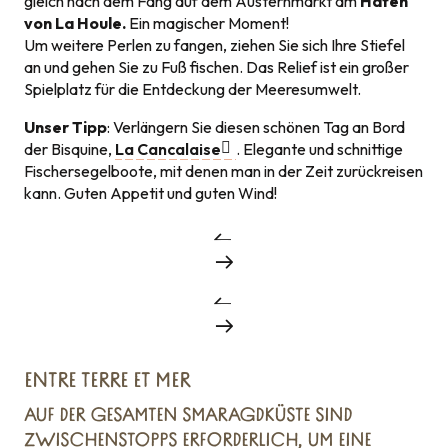
gleich nach dem Fang auf dem Austernmarkt am
Hafen
von La Houle.
Ein magischer Moment!
Um weitere Perlen zu fangen, ziehen Sie sich Ihre Stiefel
an und gehen Sie zu Fuß fischen. Das Relief ist ein großer
Spielplatz für die Entdeckung der Meeresumwelt.
Unser Tipp
: Verlängern Sie diesen schönen Tag an Bord
der Bisquine,
La Cancalaise
. Elegante und schnittige
Fischersegelboote, mit denen man in der Zeit zurückreisen
kann. Guten Appetit und guten Wind!
ENTRE TERRE ET MER
AUF DER GESAMTEN SMARAGDKÜSTE SIND
ZWISCHENSTOPPS ERFORDERLICH, UM EINE