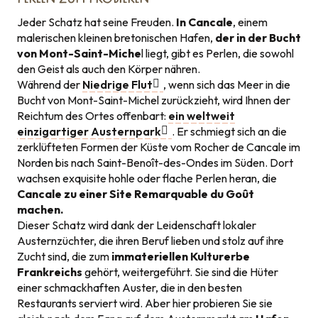
Jeder Schatz hat seine Freuden.
In Cancale
, einem
malerischen kleinen bretonischen Hafen,
der in der Bucht
von Mont-Saint-Miche
l liegt, gibt es Perlen, die sowohl
den Geist als auch den Körper nähren.
Während der
Niedrige Flut
, wenn sich das Meer in die
Bucht von Mont-Saint-Michel zurückzieht, wird Ihnen der
Reichtum des Ortes offenbart:
ein weltweit
einzigartiger Austernpark
. Er schmiegt sich an die
zerklüfteten Formen der Küste vom Rocher de Cancale im
Norden bis nach Saint-Benoît-des-Ondes im Süden. Dort
wachsen exquisite hohle oder flache Perlen heran, die
Cancale zu einer Site Remarquable du Goût
machen.
Dieser Schatz wird dank der Leidenschaft lokaler
Austernzüchter, die ihren Beruf lieben und stolz auf ihre
Zucht sind, die zum
immateriellen Kulturerbe
Frankreichs
gehört, weitergeführt. Sie sind die Hüter
einer schmackhaften Auster, die in den besten
Restaurants serviert wird. Aber hier probieren Sie sie