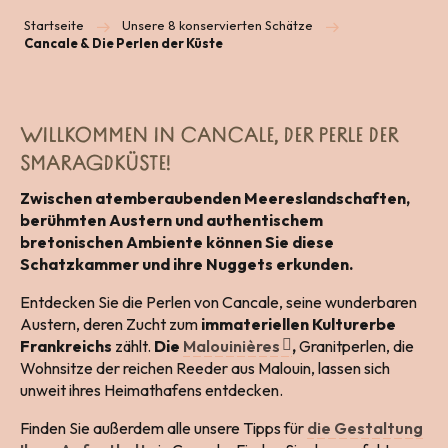
Startseite
Unsere 8 konservierten Schätze
Cancale & Die Perlen der Küste
WILLKOMMEN IN CANCALE, DER PERLE DER
SMARAGDKÜSTE!
Zwischen atemberaubenden Meereslandschaften,
berühmten Austern und authentischem
bretonischen Ambiente können Sie diese
Schatzkammer und ihre Nuggets erkunden.
Entdecken Sie die Perlen von Cancale, seine wunderbaren
Austern, deren Zucht zum
immateriellen Kulturerbe
Frankreichs
zählt.
Die
Malouinières
,
Granitperlen, die
Wohnsitze der reichen Reeder aus Malouin, lassen sich
unweit ihres Heimathafens entdecken.
Finden Sie außerdem alle unsere Tipps für
die Gestaltung