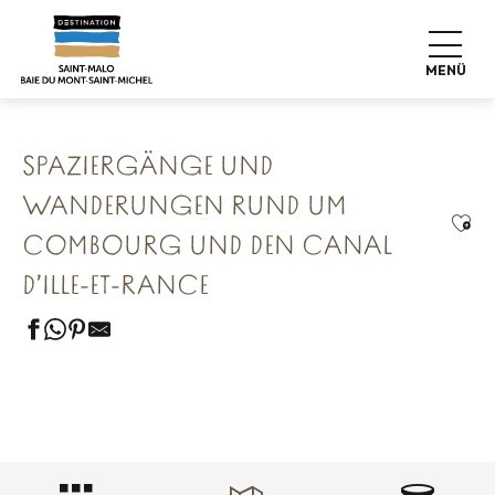
Aller
Startseite
Unsere 8 konservierten Schätze
au
Combourg Die romantische Festung
contenu
Spaziergänge und Wanderungen rund um Combourg und den
MENÜ
Canal d’Ille-et-Rance
principal
SPAZIERGÄNGE UND
WANDERUNGEN RUND UM
Ajou
COMBOURG UND DEN CANAL
D’ILLE-ET-RANCE