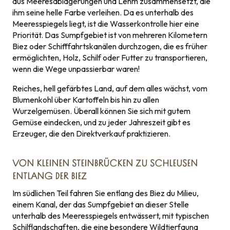
aus Meeresablagerungen und Lehm zusammensetzt, die
ihm seine helle Farbe verleihen. Da es unterhalb des
Meeresspiegels liegt, ist die Wasserkontrolle hier eine
Priorität. Das Sumpfgebiet ist von mehreren Kilometern
Biez oder Schifffahrtskanälen durchzogen, die es früher
ermöglichten, Holz, Schilf oder Futter zu transportieren,
wenn die Wege unpassierbar waren!
Reiches, hell gefärbtes Land, auf dem alles wächst, vom
Blumenkohl über Kartoffeln bis hin zu allen
Wurzelgemüsen. Überall können Sie sich mit gutem
Gemüse eindecken, und zu jeder Jahreszeit gibt es
Erzeuger, die den Direktverkauf praktizieren.
VON KLEINEN STEINBRÜCKEN ZU SCHLEUSEN
ENTLANG DER BIEZ
Im südlichen Teil fahren Sie entlang des Biez du Milieu,
einem Kanal, der das Sumpfgebiet an dieser Stelle
unterhalb des Meeresspiegels entwässert, mit typischen
Schilflandschaften, die eine besondere Wildtierfauna