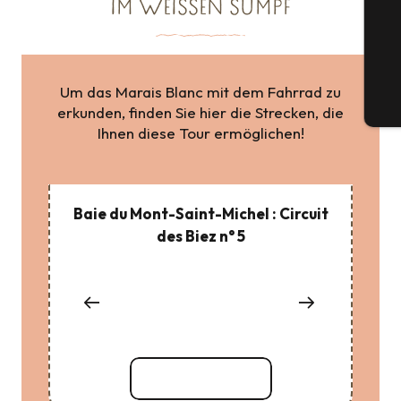
IM WEISSEN SUMPF
G
Um das Marais Blanc mit dem Fahrrad zu
Tic
erkunden, finden Sie hier die Strecken, die
Ihnen diese Tour ermöglichen!
Baie du Mont-Saint-Michel : Circuit
des Biez n° 5
ge
Gen
vie
Mehr erfahren