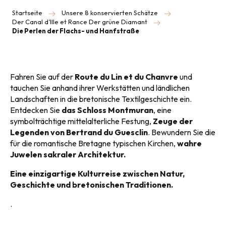
Startseite
Unsere 8 konservierten Schätze
Der Canal d’Ille et Rance Der grüne Diamant
Die Perlen der Flachs- und Hanfstraße
Fahren Sie auf der
Route du Lin et du Chanvre
und
tauchen Sie anhand ihrer Werkstätten und ländlichen
Landschaften in die bretonische Textilgeschichte ein.
Entdecken Sie
das Schloss Montmuran
, eine
symbolträchtige mittelalterliche Festung,
Zeuge der
Legenden von Bertrand du Guesclin
. Bewundern Sie die
für die romantische Bretagne typischen Kirchen,
wahre
Juwelen sakraler Architektur.
Eine einzigartige Kulturreise zwischen Natur,
Geschichte und bretonischen Traditionen.
.