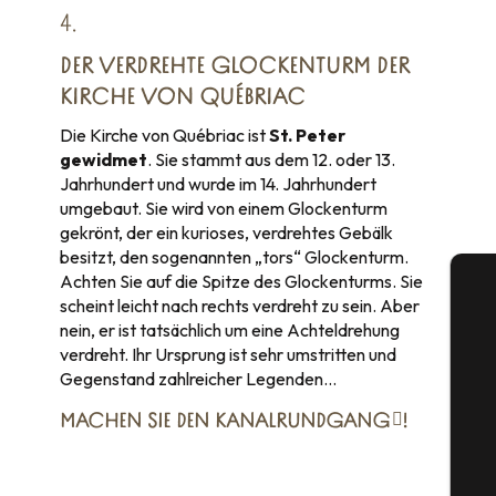
4.
DER VERDREHTE GLOCKENTURM DER
KIRCHE VON QUÉBRIAC
Die Kirche von Québriac ist
St. Peter
gewidmet
. Sie stammt aus dem 12. oder 13.
Jahrhundert und wurde im 14. Jahrhundert
umgebaut. Sie wird von einem Glockenturm
gekrönt, der ein kurioses, verdrehtes Gebälk
besitzt, den sogenannten „tors“ Glockenturm.
Achten Sie auf die Spitze des Glockenturms. Sie
scheint leicht nach rechts verdreht zu sein. Aber
nein, er ist tatsächlich um eine Achteldrehung
verdreht. Ihr Ursprung ist sehr umstritten und
Gegenstand zahlreicher Legenden…
S
MACHEN SIE DEN
KANALRUNDGANG
!