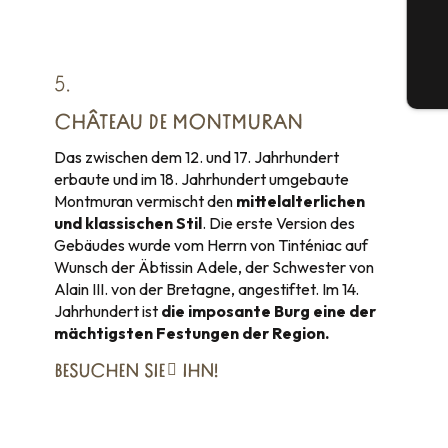
G
5.
Tic
CHÂTEAU DE MONTMURAN
Das zwischen dem 12. und 17. Jahrhundert
erbaute und im 18. Jahrhundert umgebaute
Montmuran vermischt den
mittelalterlichen
und klassischen Stil
. Die erste Version des
Gebäudes wurde vom Herrn von Tinténiac auf
Wunsch der Äbtissin Adele, der Schwester von
Alain III. von der Bretagne, angestiftet. Im 14.
Jahrhundert ist
die imposante Burg eine der
mächtigsten Festungen der Region.
BESUCHEN SIE
IHN!