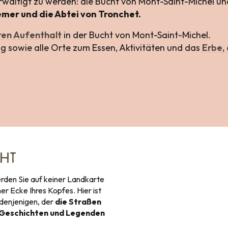
rwältigt zu werden: die Bucht von Mont-Saint-Michel un
lemer und die Abtei von Tronchet.
ren Aufenthalt
in der Bucht von Mont-Saint-Michel.
ug sowie alle Orte zum Essen, Aktivitäten und das
Erbe, 
is
CHT
erden Sie auf keiner Landkarte
er Ecke Ihres Kopfes. Hier ist
 denjenigen, der
die Straßen
n Geschichten und Legenden