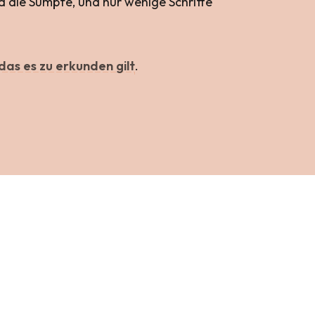
d die Sümpfe, und nur wenige Schritte
das es zu erkunden gilt
.