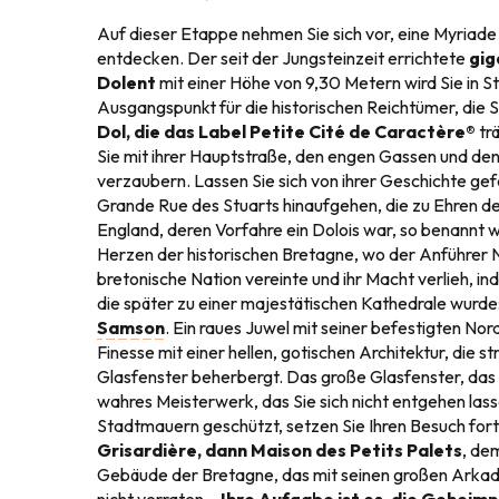
Auf dieser Etappe nehmen Sie sich vor, eine Myriad
entdecken. Der seit der Jungsteinzeit errichtete
gig
Dolent
mit einer Höhe von 9,30 Metern wird Sie in S
Ausgangspunkt für die historischen Reichtümer, die Si
Dol, die das Label Petite Cité de Caractère®
trä
Sie mit ihrer Hauptstraße, den engen Gassen und d
verzaubern. Lassen Sie sich von ihrer Geschichte ge
Grande Rue des Stuarts hinaufgehen, die zu Ehren d
England, deren Vorfahre ein Dolois war, so benannt w
Herzen der historischen Bretagne, wo der Anführer 
bretonische Nation vereinte und ihr Macht verlieh, in
die später zu einer majestätischen Kathedrale wurde
Samson
. Ein raues Juwel mit seiner befestigten Nord
Finesse mit einer hellen, gotischen Architektur, die st
Glasfenster beherbergt. Das große Glasfenster, das ä
wahres Meisterwerk, das Sie sich nicht entgehen lass
Stadtmauern geschützt, setzen Sie Ihren Besuch fort
Grisardière, dann Maison des Petits Palets
, de
Gebäude der Bretagne, das mit seinen großen Arkaden