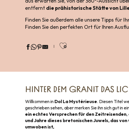
aus erwarten Sie, von der 360°-Aussicht übe
entfernt
die prähistorische Stätte von Lil
Finden Sie außerdem alle unsere Tipps für
Ih
Finden Sie den perfekten Ort für Ihren Ausfl
Ajouter aux favor
HINTER DEM GRANIT DAS LI
Willkommen in
Dol La Mystérieuse
. Diesen Titel w
geschrieben sehen, aber merken Sie ihn sich gut in ein
ein echtes Versprechen für den Zeitreisenden
,
und Jahre dieses bretonischen Juwels, das vo
umwoben ist,