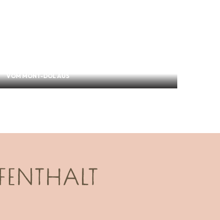
Bewundern Sie den Panoramablick vom
Mont-Dol
VOM MONT-DOL AUS
FENTHALT