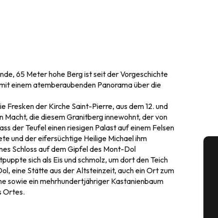
de, 65 Meter hohe Berg ist seit der Vorgeschichte
n mit einem atemberaubenden Panorama über die
 Fresken der Kirche Saint-Pierre, aus dem 12. und
en Macht, die diesem Granitberg innewohnt, der von
ss der Teufel einen riesigen Palast auf einem Felsen
ete und der eifersüchtige Heilige Michael ihm
ernes Schloss auf dem Gipfel des Mont-Dol
puppte sich als Eis und schmolz, um dort den Teich
A
ol, eine Stätte aus der Altsteinzeit, auch ein Ort zum
me sowie ein mehrhundertjähriger Kastanienbaum
s Ortes.
Se