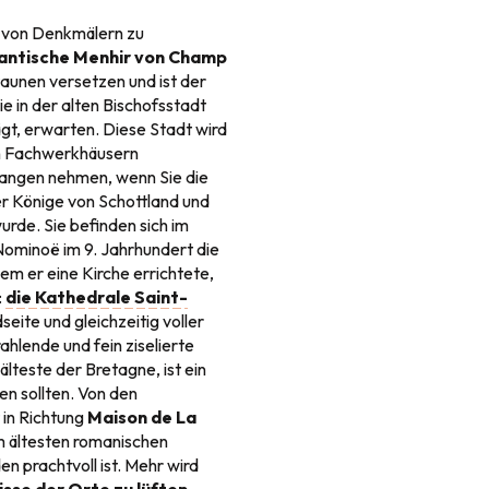
e von Denkmälern zu
antische Menhir von Champ
taunen versetzen und ist der
e in der alten Bischofsstadt
gt, erwarten. Diese Stadt wird
en Fachwerkhäusern
fangen nehmen, wenn Sie die
er Könige von Schottland und
urde. Sie befinden sich im
Nominoë im 9. Jahrhundert die
dem er eine Kirche errichtete,
:
die Kathedrale Saint-
seite und gleichzeitig voller
rahlende und fein ziselierte
lteste der Bretagne, ist ein
en sollten. Von den
 in Richtung
Maison de La
m ältesten romanischen
 prachtvoll ist. Mehr wird