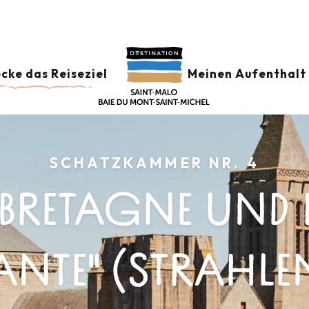
cke das Reiseziel
Meinen Aufenthalt 
SCHATZKAMMER NR. 4
BRETAGNE UND D
TE" (STRAHLEN