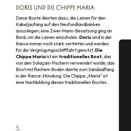
DORIS UND DIE CHIPPE MARIA
Diese Boote dienten dazu, die Leinen für den
Kabeljaufang auf den Neufundlandbänken
auszulegen; eine Zwei-Mann-Besatzung ging an
Bord, um die Leinen einzuholen.
Doris
sind in der
Rance immer noch stark vertreten und werden
für die Vergnügungsschifffahrt genutzt.
Die
Chippe Maria
ist ein
traditionelles Boot
, das
von den Suliaçais-Fischern verwendet wurde; das
Boot mit flachem Boden diente zum Sandaalfang
in der Rance-Mündung. Die Chippe „Maria“ ist
S
eine Nachbildung dieses traditionellen Bootes.
G
5.
Tic