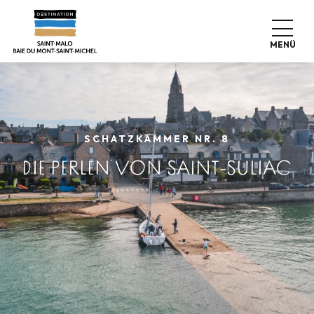
Aller
au
contenu
MENÜ
principal
SCHATZKAMMER NR. 8
DIE PERLEN VON SAINT-SULIAC