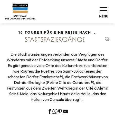
Aller
Startseite
Erkunden Sie unser Reiseziel
au
Natur-Expeditionen
Wanderungen
contenu
Stadtspaziergänge
MENÜ
principal
16 TOUREN FÜR EINE REISE NACH ...
Ajou
STADTSPAZIERGÄNGE
Die Stadtwanderungen verbinden das Vergnügen des
Wanderns mit der Entdeckung unserer Städte und Dörfer.
Es gibt genauso viele Orte des Kulturerbes zu entdecken
wie Routen: die Ruettes von Saint-Suliac (eines der
schönsten Dörfer Frankreichs®), die Fachwerkhäuser von
Dol-de-Bretagne (Petite Cité de Caractère®), die
Festungen aus dem Zweiten Weltkrieg in der Cité d’Alet in
Saint-Malo, das Naturgebiet Hauts de la Houle, das den
Hafen von Cancale überragt …