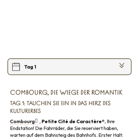
Tag 1
Tag 2
COMBOURG, DIE WIEGE DER ROMANTIK
Tag 3
TAG 1: TAUCHEN SIE EIN IN DAS HERZ DES
KULTURERBES
Tag 4
Combourg
,
Petite Cité de Caractère®
, Ihre
Endstation! Die Fahrräder, die Sie reserviert haben,
warten auf dem Bahnsteig des Bahnhofs. Erster Halt: