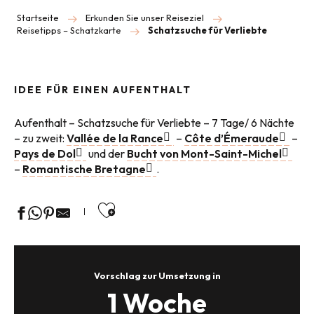
Startseite
Erkunden Sie unser Reiseziel
Reisetipps – Schatzkarte
Schatzsuche für Verliebte
IDEE FÜR EINEN AUFENTHALT
Aufenthalt – Schatzsuche für Verliebte – 7 Tage/ 6 Nächte
– zu zweit:
Vallée de la Rance
–
Côte d’Émeraude
–
Pays de Dol
und der
Bucht von Mont-Saint-Michel
–
Romantische Bretagne
.
Ajouter aux favoris
Vorschlag zur Umsetzung in
1 Woche