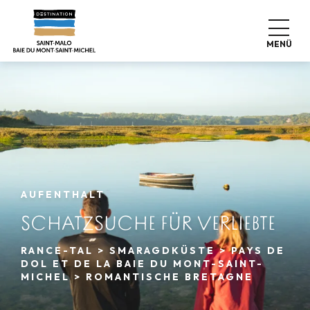
Aller
au
contenu
MENÜ
principal
AUFENTHALT
SCHATZSUCHE FÜR VERLIEBTE
RANCE-TAL > SMARAGDKÜSTE > PAYS DE
DOL ET DE LA BAIE DU MONT-SAINT-
MICHEL > ROMANTISCHE BRETAGNE