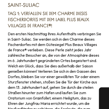
SAINT-SULIAC
Tag 3
TAG 1: VERFALLEN SIE DEM CHARME DIESES
FISCHERDORFES MIT DEM LABEL PLUS BEAUX
Tag 4
VILLAGES DE FRANCE®!
Den ersten Nachmittag Ihres Aufenthalts verbringen Sie
Tag 5
in Saint-Suliac. Sie werden sich in den Charme dieses
Fischerdorfes mit dem Gütesiegel Plus Beaux Villages
Tag 6
de France® verlieben. Diese Perle zieht jedes Jahr
zahlreiche Besucher an, die von der Atmosphäre dieses
Tag 7
im 6. Jahrhundert gegründeten Ortes begeistert sind.
Welch ein Glück, dass Sie dies außerhalb der Saison
genießen können! Verlieren Sie sich in den Gassen des
Dorfes, bleiben Sie vor einer gewölbten Tür oder einem
Sturzfenster stehen, stoßen Sie die Tür der Kirche aus
dem 13. Jahrhundert auf, gehen Sie durch die steilen
Straßen hinunter zum Hafen und laufen Sie zum
Oratorium von Grainfollet, einem Heiligtum, das zu
Ehren der Jungfrau Maria errichtet wurde, um die
Neufundländer zu schützen, die Seeleute, die zum