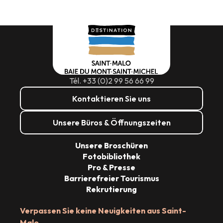
Wassersport, Erholung & Angepasster
Barrierefreie Spaziergänge und LSF-
und Dienstleistungen
Das Label Tourismus & Handicap
Barrierefreie Unterkünfte
Zugängliche Strände
Geeignete Ausflüge
Reisen und Parken
Videos
Sport
EINE DESTINATION, DIE FÜR ALLE ZUGÄNGLICH IST!
Tél. +33 (0)2 99 56 66 99
Kontaktieren Sie uns
Unsere Büros & Öffnungszeiten
Unsere Broschüren
Fotobibliothek
Pro & Presse
Barrierefreier Tourismus
Rekrutierung
Verpassen Sie keine Neuigkeiten aus Saint-
Malo