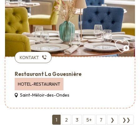
KONTAKT
Restaurant La Gouesnière
HOTEL-RESTAURANT
Saint-Méloir-des-Ondes
1
2
3
5+
7
❯
❯❯
Unsere barrierefreien Büros: Werkzeuge