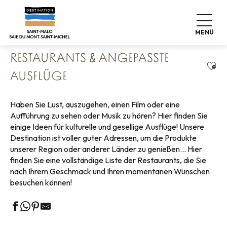
Aller
Startseite
Koffer abstellen
Barrierefreier Tourismus
au
Restaurants & Angepasste Ausflüge
contenu
MENÜ
principal
RESTAURANTS & ANGEPASSTE
Ajou
AUSFLÜGE
Haben Sie Lust, auszugehen, einen Film oder eine
Aufführung zu sehen oder Musik zu hören? Hier finden Sie
einige Ideen für kulturelle und gesellige Ausflüge! Unsere
Destination ist voller guter Adressen, um die Produkte
unserer Region oder anderer Länder zu genießen… Hier
finden Sie eine vollständige Liste der Restaurants, die Sie
nach Ihrem Geschmack und Ihren momentanen Wünschen
besuchen können!