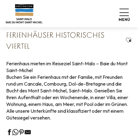
Aller
Startseite
Koffer abstellen
Wo schlafen
au
Ferienhäuser
Ferienhäuser Historisches Viertel
contenu
MENÜ
principal
FERIENHÄUSER HISTORISCHES
Ajou
VIERTEL
Ferienhaus mieten im Reiseziel Saint-Malo – Baie du Mont
Saint-Michel
Buchen Sie ein Ferienhaus mit der Familie, mit Freunden
rund um Cancale, Combourg, Dol-de-Bretagne und die
Bucht des Mont Saint-Michel, Saint-Malo. Genießen Sie
Ihren Aufenthalt oder ein Wochenende, in einer Villa, einer
Wohnung, einem Haus, am Meer, mit Pool oder im Grünen.
Alle unsere Unterkünfte sind klassifiziert oder mit einem
Gütesiegel versehen.