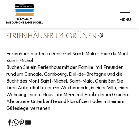
Aller
Startseite
Koffer abstellen
Wo schlafen
au
Ferienhäuser
Ferienhäuser im Grünen
contenu
MENÜ
principal
Ajouter aux fa
FERIENHÄUSER IM GRÜNEN
Ferienhaus mieten im Reiseziel Saint-Malo – Baie du Mont
Saint-Michel
Buchen Sie ein Ferienhaus mit der Familie, mit Freunden
rund um Cancale, Combourg, Dol-de-Bretagne und die
Bucht des Mont Saint-Michel, Saint-Malo. Genießen Sie
Ihren Aufenthalt oder ein Wochenende, in einer Villa, einer
Wohnung, einem Haus, am Meer, mit Pool oder im Grünen.
Alle unsere Unterkünfte sind klassifiziert oder mit einem
Gütesiegel versehen.