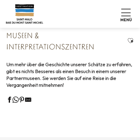
Aller
Startseite
Leben wie zu Hause
Sehenswürdigkeiten
au
Kultur & Kulturerbe
Museen & Interpretationszentren
contenu
MENÜ
principal
MUSEEN &
Ajou
INTERPRETATIONSZENTREN
Um mehr über die Geschichte unserer Schätze zu erfahren,
gibt es nichts Besseres als einen Besuch in einem unserer
Partnermuseen. Sie werden Sie auf eine Reise in die
Vergangenheit mitnehmen!