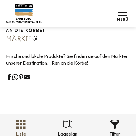
Aller
Startseite
Leben wie zu Hause
Shopping
Märkte
au
contenu
MENÜ
principal
AN DIE KÖRBE!
Ajouter aux favoris
MÄRKTE
Frische und lokale Produkte? Sie finden sie auf den Märkten
unserer Destination… Ran an die Körbe!
Liste
Lageplan
Filter