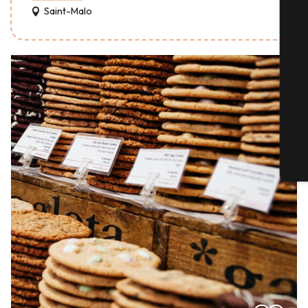
Saint-Malo
S
G
Tic