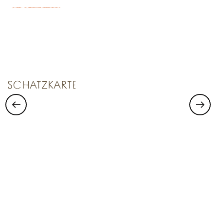
SCHATZKAMMER NR. 1
Saint Malo Le Bijou Corsaire
SCHATZKARTE