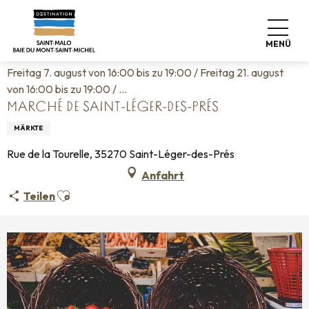
Aller
Startseite
Leben wie zu Hause
Veranstaltungskalender
au
Marché de Saint-Léger-des-Prés
contenu
MENÜ
principal
Freitag 7. august von 16:00 bis zu 19:00 / Freitag 21. august
von 16:00 bis zu 19:00 / ...
MARCHÉ DE SAINT-LÉGER-DES-PRÉS
MÄRKTE
Rue de la Tourelle, 35270 Saint-Léger-des-Prés
Anfahrt
Ajouter aux favoris
Teilen