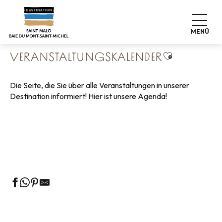
Aller
Startseite
Leben wie zu Hause
au
Veranstaltungskalender
contenu
MENÜ
principal
Ajouter aux 
VERANSTALTUNGSKALENDER
Die Seite, die Sie über alle Veranstaltungen in unserer
Destination informiert! Hier ist unsere Agenda!
Geführte Touren des Fremdenverkehrsamtes
Die Märkte