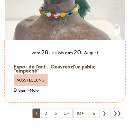
28.
20.
Juli
August
vom
bis zum
Expo : de l'art... Oeuvres d'un public
"empêché"
AUSSTELLUNG
Saint-Malo
1
2
3
5+
10+
15
❯
❯❯