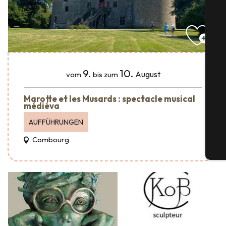
S
9.
10.
August
vom
bis zum
Marotte et les Musards : spectacle musical
médiéva
G
AUFFÜHRUNGEN
Combourg
Tic