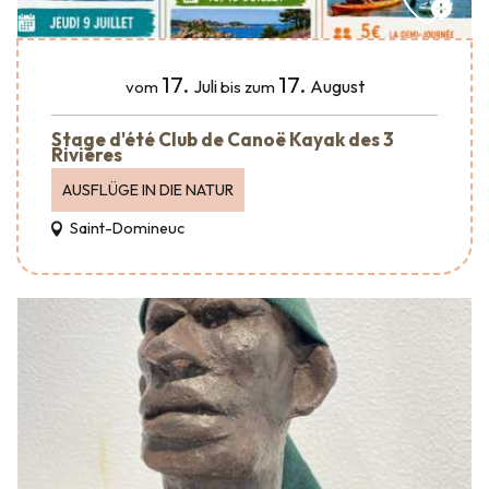
17.
17.
Juli
August
vom
bis zum
Stage d'été Club de Canoë Kayak des 3
Rivières
AUSFLÜGE IN DIE NATUR
Saint-Domineuc