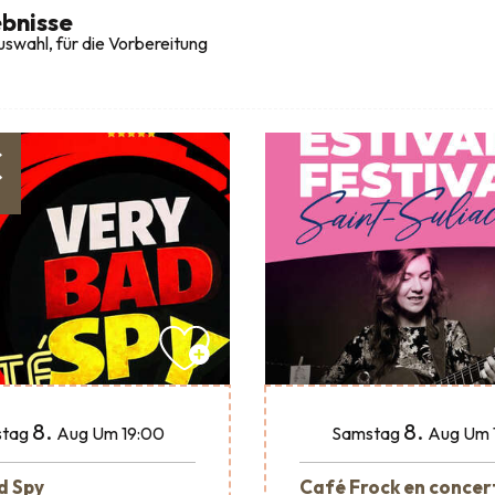
bnisse
swahl, für die Vorbereitung
€
8.
8.
tag
Aug
Um 19:00
Samstag
Aug
Um 
d Spy
Café Frock en concer