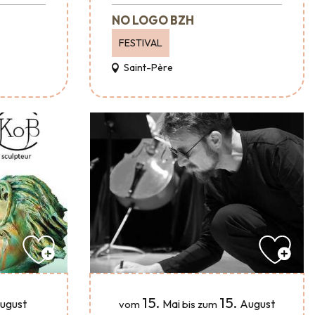
NO LOGO BZH
FESTIVAL
Saint-Père
15.
15.
ugust
Mai
August
vom
bis zum