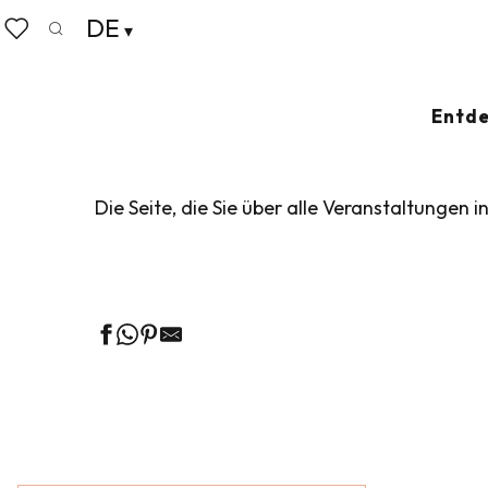
Aller
DE
Startseite
Leben wie zu Hause
Veranstaltungskalen
au
Suche
Voir les favoris
contenu
principal
VERANSTALTUN
Entde
Die Seite, die Sie über alle Veranstaltungen i
Ge