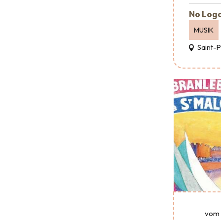
No Logo
MUSIK
Saint-
vom