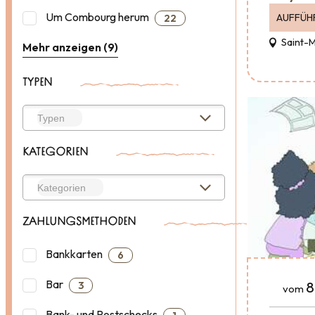
Um Combourg herum
AUFFÜH
22
Saint-
Mehr anzeigen (9)
TYPEN
KATEGORIEN
ZAHLUNGSMETHODEN
Bankkarten
6
Bar
8
3
vom
Bank- und Postschecks