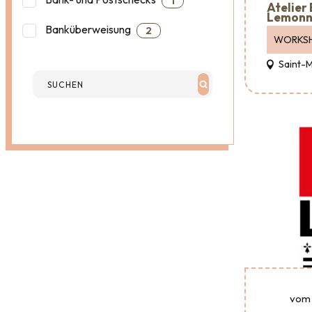
1
Atelier
Lemonn
Banküberweisung
2
WORKS
Saint-
vom