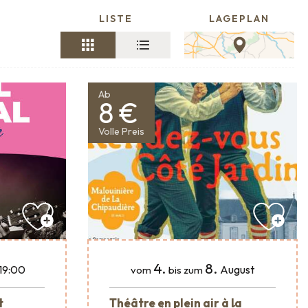
LISTE
LAGEPLAN
Ab
8 €
Volle Preis
4.
8.
19:00
August
vom
bis zum
t
Théâtre en plein air à la