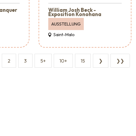
lanquer
William Josh Beck -
Exposition Konohana
AUSSTELLUNG
Saint-Malo
2
3
5+
10+
15
❯
❯❯
taltungsagenturen und -dienstleistungen
Sehenswürdigkeiten