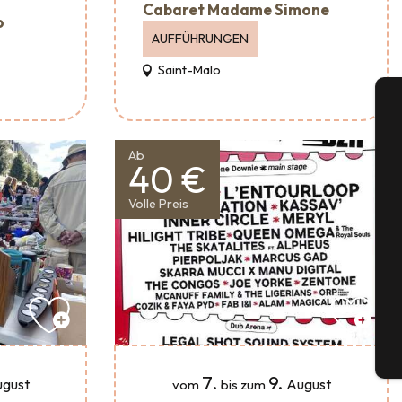
Cabaret Madame Simone
o
AUFFÜHRUNGEN
Saint-Malo
A
Ab
40 €
Volle Preis
Se
G
Tick
7.
9.
gust
August
vom
bis zum