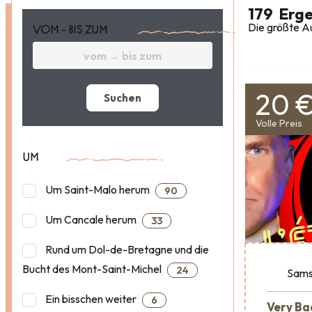
179
Erge
Die größte Au
VOM - BIS ZUM
20 
Suchen
Volle Preis
UM
Um Saint-Malo herum
90
Um Cancale herum
33
Rund um Dol-de-Bretagne und die
Bucht des Mont-Saint-Michel
24
Sams
Ein bisschen weiter
6
Very Ba