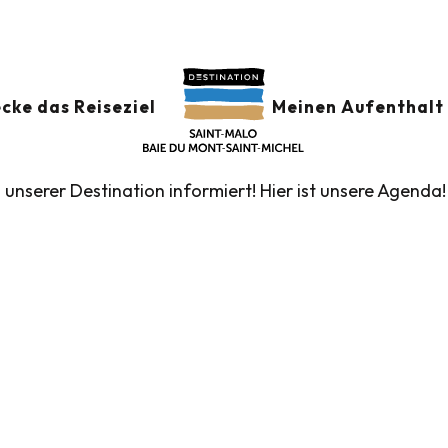
der
GSKALENDER
Ajouter au
cke das Reiseziel
Meinen Aufenthalt 
n unserer Destination informiert! Hier ist unsere Agenda!
führte Touren des Fremdenverkehrsamtes
Die Märk