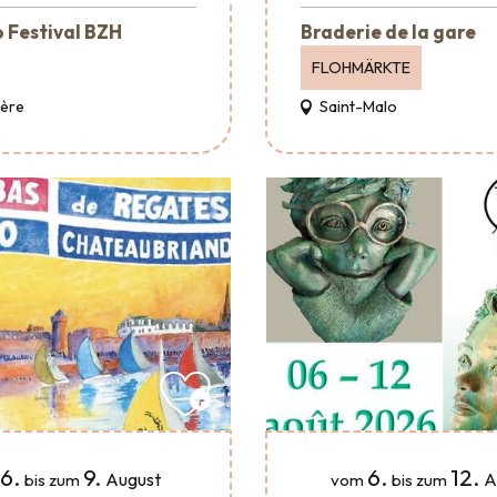
 Festival BZH
Braderie de la gare
FLOHMÄRKTE
Père
Saint-Malo
6.
9.
6.
12.
August
A
bis zum
vom
bis zum