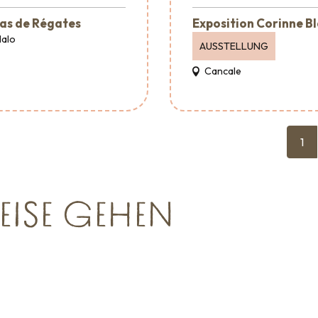
as de Régates
Exposition Corinne B
Malo
AUSSTELLUNG
Cancale
1
EISE GEHEN
Empfang &
Verans
Raumvermietung
en kann
Wohin ausgehen