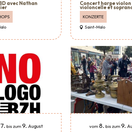
 BD avec Nathan
Concert harpe violon
ier
violoncelle et sopran
HOPS
KONZERTE
Malo
Saint-Malo
7.
9.
8.
9.
August
Au
bis zum
vom
bis zum